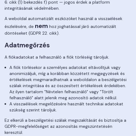
6. cikk (1) bekezdés f) pont — jogos érdek a platform
integritásának védelmében.
A weboldal automatizált eszközöket használ a visszaélések
nem
észlelésére, de
hoz joghatással járó automatizált
döntéseket (GDPR 22. cikk).
Adatmegőrzés
A fiókadatokat a felhasználó a fiók törléséig tároljuk.
A fiók törlésekor a személyes adatokat eltávolítjuk vagy
anonimizáljuk, míg a korábban közzétett megjegyzések és
értékelések megmaradhatnak a weboldalon a beszélgetési
szálak integritása és az összesített értékelések érdekében.
Az ilyen tartalom "Névtelen felhasználó" vagy "Törölt
felhasználó" alatt jelenik meg azonosító adatok nélkül.
A visszaélések megelőzésére használt technikai adatokat
szükség szerint tároljuk.
Ez elkerüli a beszélgetési szálak megszakítását és biztosítja a
GDPR-megfelelőséget az azonosítás megszüntetésén
keresztül.