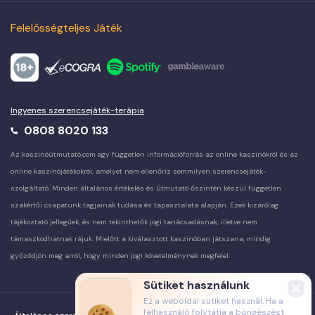
Felelősségteljes Játék
Ingyenes szerencsejáték-terápia
0808 8020 133
Az kaszinóútmutató.com egy független információforrás az online kaszinókról és az
online kaszinójátékokról, amelyet nem ellenőriz semmilyen szerencsejáték-
szolgáltató. Minden általános értékelés és útmutató őszintén készül független
szakértői csapatunk tagjainak tudása és tapasztalata alapján. Ezek kizárólag
tájékoztató jellegűek, és nem tekinthetők jogi tanácsadásnak, illetve nem
támaszkodhatnak rájuk. Mielőtt a kiválasztott kaszinóban játszana, mindig
győződjön meg arról, hogy minden jogi követelménynek megfelel.
Sütiket használunk
Clos
Ez a weboldal sütiket használ. Ha a
moda
felhasználó folytatja a böngészést