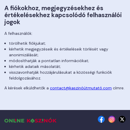
A fiókokhoz, megjegyzésekhez és
értékelésekhez kapcsolódó felhasználói
jogok
A felhasználók:
törölhetik fiókjukat;
kérhetik megjegyzéseik és értékeléseik törlését vagy
anonimizálását;
módosíthatják a pontatlan információkat;
kérhetik adataik másolatát;
visszavonhatják hozzájárulásukat a közösségi funkciók
feldolgozásához.
A kérések elküldhetők a
contact@kaszinóútmutató.com
címre.
facebook
instagr
tw