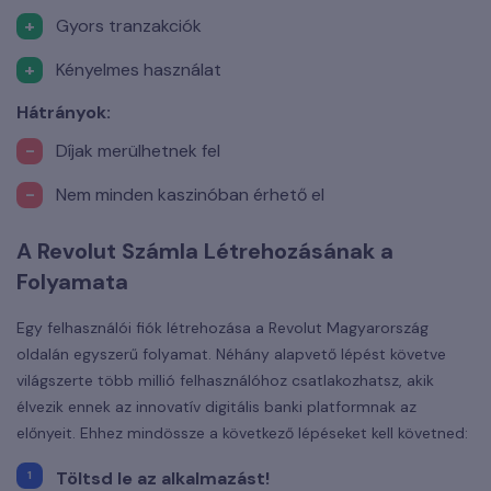
Gyors tranzakciók
Kényelmes használat
Hátrányok:
Díjak merülhetnek fel
Nem minden kaszinóban érhető el
A Revolut Számla Létrehozásának a
Folyamata
Egy felhasználói fiók létrehozása a Revolut Magyarország
oldalán egy͏szerű͏ folyamat. Néhán͏y alapvető lép͏ést követve
világszerte töb͏b millió felhasz͏nálóhoz csatlakoz͏hatsz, akik
élvezik ennek az innovatív digitá͏l͏is͏ banki ͏platformnak͏ az
el͏őnyeit. Ehhez mindössze a következő lépéseket kell követned:
͏Töltsd le az alkalmazást!