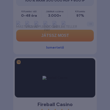
100% AKÁR 300 000 HUF + 600 IP
Kifizetési idő
Játékok száma
Kifizetés
0-48 óra
3.000+
97%
+
9
JÁTSSZ MOST
Ismertető
Fireball Casino