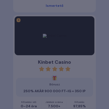
Ismertető
Kinbet Casino
rating
5
Bónusz
250% AKÁR 900 000 FT-IG + 350 IP
Kifizetési idő
Játékok száma
Kifizetés
0–24 óra
7.500+
97,85%