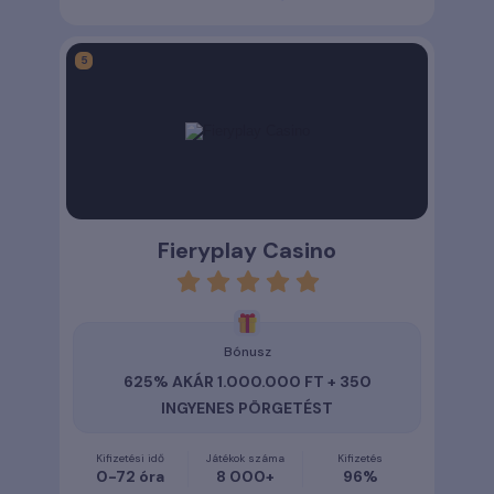
Fieryplay Casino
rating
5
Bónusz
625% AKÁR 1.000.000 FT + 350
INGYENES PÖRGETÉST
Kifizetési idő
Játékok száma
Kifizetés
0-72 óra
8 000+
96%