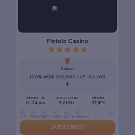
Pistolo Casino
rating
4.7
Bónusz
100% AKÁR 200,000 HUF-IG + 200
IP
Kifizetési idő
Játékok száma
Kifizetés
0–24 óra
5.800+
97,18%
+
9
JÁTSSZ MOST