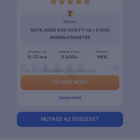
rating
4.6
Bónusz
100% AKÁR 500 000 FT-IG + 5 000
INGYEN PÖRGETÉS
Kifizetési idő
Játékok száma
Kifizetés
0-72 óra
5 000+
96%
+
6
JÁTSSZ MOST
Ismertető
MUTASD AZ ÖSSZESET