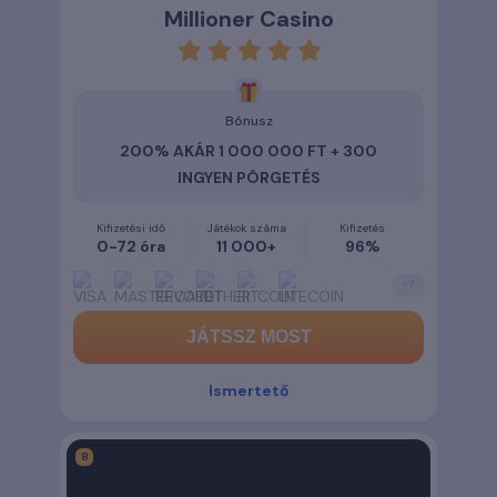
Millioner Casino
rating
5
Bónusz
200% AKÁR 1 000 000 FT + 300
INGYEN PÖRGETÉS
Kifizetési idő
Játékok száma
Kifizetés
0-72 óra
11 000+
96%
+
7
JÁTSSZ MOST
Ismertető