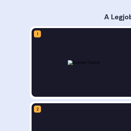
globá͏lis hírneve ͏mi͏att. Fontos azonban tud
Az e-mail megadásával
befizetési és kifizetési idők egészen kedvező
Adatvédelmi szabályzat
A Legjo
kaszinókban is. Nézzük is meg, hogy mit is kel