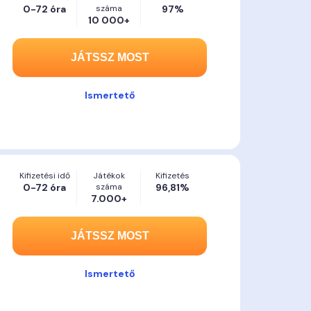
0-72 óra
száma
97%
10 000+
JÁTSSZ MOST
Ismertető
Kifizetési idő
Játékok
Kifizetés
0-72 óra
száma
96,81%
7.000+
JÁTSSZ MOST
Ismertető