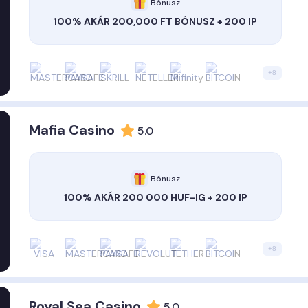
Bónusz
100% AKÁR 200,000 FT BÓNUSZ + 200 IP
+
8
Mafia Casino
5.0
Bónusz
100% AKÁR 200 000 HUF-IG + 200 IP
+
8
Royal Sea Casino
5.0