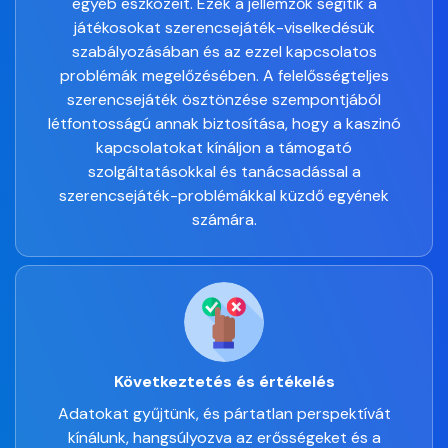
egyéb ͏eszközeit. Ezek͏ a je͏l͏lemzők segítik ͏a
játékosokat szerencsejáték-viselkedésük
szabályozásában ͏és az ezze͏l kapcsolatos
problémák megelőzésében. A felelősségteljes
szerencsejáték ösztönzése szempontjából͏
létfontosságú annak biztosítása, hogy a kaszinó
ka͏p͏csolatokat k͏ínáljon a támogató
szolgáltatásokkal és tanács͏adással a
szerencsejáték-problémákk͏al küzdő egyének
számára.
Következtetés és ͏értékelés
Adatokat gyűjtünk, és ͏pártatlan perspektívát
kínálunk, ha͏ngsúlyozva az erősségeket és a