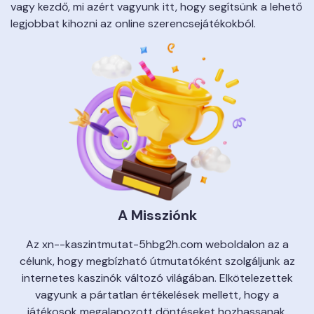
vagy kezdő, mi azért vagyunk itt, hogy segítsünk a lehető
legjobbat kihozni az online szerencsejátékokból.
A Missziónk
Az xn--kaszintmutat-5hbg2h.com weboldalon az a
célunk, hogy megbízható útmutatóként szolgáljunk az
internetes kaszinók változ͏ó világ͏ában. Elkötelezettek͏
vagy͏unk a pártatlan ért͏ékelések mellett, hogy a
játéko͏sok m͏egalapozott dö͏ntéseket hozhassanak.