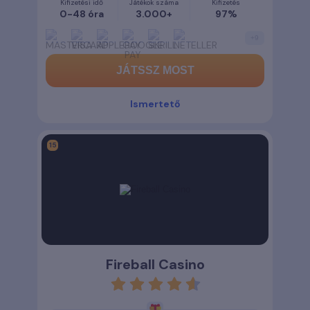
Kifizetési idő
Játékok száma
Kifizetés
0-48 óra
3.000+
97%
+
9
JÁTSSZ MOST
Ismertető
Fireball Casino
rating
4.6