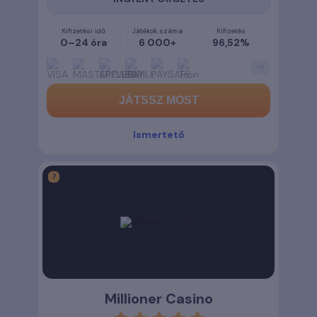
Kifizetési idő
Játékok száma
Kifizetés
0–24 óra
6 000+
96,52%
+
6
JÁTSSZ MOST
Ismertető
Millioner Casino