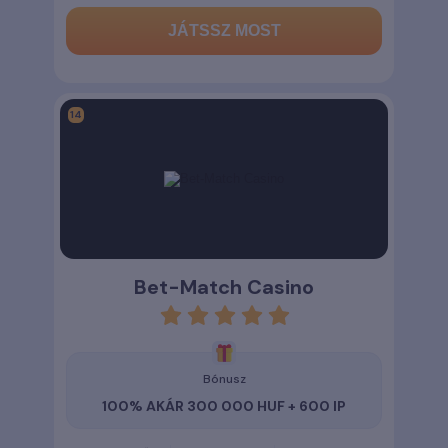
JÁTSSZ MOST
Bet-Match Casino
rating
4.9
Bónusz
100% AKÁR 300 000 HUF + 600 IP