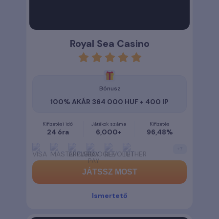
Royal Sea Casino
rating
5
Bónusz
100% AKÁR 364 000 HUF + 400 IP
Kifizetési idő
Játékok száma
Kifizetés
24 óra
6,000+
96,48%
+
7
JÁTSSZ MOST
Ismertető