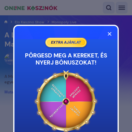
Elo Kaszino Show
Monopoly Live
A Legjobb Monopoly Live Casino
Magyarországon
EXTRA AJÁNLAT
PÖRGESD MEG A KEREKET, ÉS
Szerző
Szabó Márton
, online kaszinó szakértő
NYERJ BÓNUSZOKAT!
Legutóbbi frissítés:
Jul 18, 2025, 12:09PM
A Monopoly Li͏ve az élő kaszinók egyik kedvenc játéka, ami
egyedi felépítésének köszönhető. Ez a játék ugyanis a
K
hagyományos társasjátékok, illetve az élő kaszinójátékok
E
X
K
L
Z
Í
V
B
Ó
N
U
S
I
N
G
Y
E
N
E
S
P
Ö
R
G
E
T
É
S
E
U
Z
Mutass többet
keresztezéséből jött létre. A különleges formátumának
köszönhetően pedig sok játékos kedvence lett. Az alábbiakban
annak járunk utána, hogy mit is kell tudni erről a játékról.
VISSZATÉRÍTÉS
T
K
O
S
A
C
K
P
O
I
T
J
T
A Legjobb Monopoly Live Casino
Megnézzük majd a szabályokat, a játék menetét, illetve a
különféle változatait is. Sőt, arra is választ adunk, hogy hol
Magyarországon
érdemes játszani ezzel a játékkal.