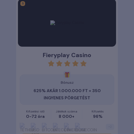
Fieryplay Casino
rating
5
Bónusz
625% AKÁR 1.000.000 FT + 350
INGYENES PÖRGETÉST
Kifizetési idő
Játékok száma
Kifizetés
0-72 óra
8 000+
96%
+
2