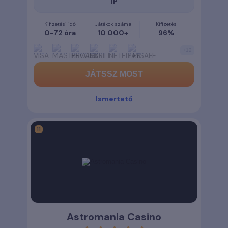
IP
Kifizetési idő
Játékok száma
Kifizetés
0-72 óra
10 000+
96%
+
12
JÁTSSZ MOST
Ismertető
Astromania Casino