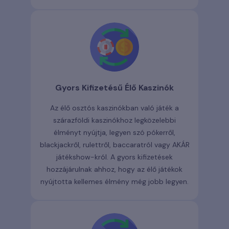
Gyors Kifizetésű Élő Kaszinók
Az élő osztós kaszinókban való játék a
szárazföldi kaszinókhoz legközelebbi
élményt nyújtja, legyen szó pókerről,
blackjackről, rulettről, baccaratról vagy AKÁR
játékshow-król. A gyors kifizetések
hozzájárulnak ahhoz, hogy az élő játékok
nyújtotta kellemes élmény még jobb legyen.