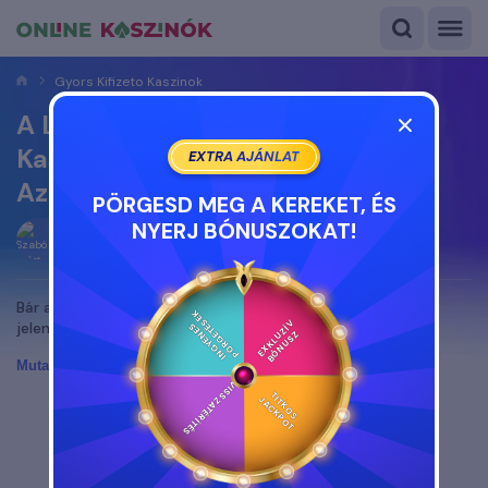
Gyors Kifizeto Kaszinok
A Leggyorsabb Kifizetésű Online
Kaszinók Magyarországon 2026 |
EXTRA AJÁNLAT
Azonnali Kifizetések
PÖRGESD MEG A KEREKET, ÉS
NYERJ BÓNUSZOKAT!
Szerző
Szabó Márton
, online kaszinó szakértő
Legutóbbi frissítés:
Jul 13, 2026, 2:32PM
Bár az online kaszinó oldalakon nagyon sokan azért vannak
K
E
X
K
L
Z
Í
V
B
Ó
N
U
S
jelen, mivel az a szabadidő kellemes időtöltését jeleni a
I
N
G
Y
E
N
E
S
P
Ö
R
G
E
T
É
S
E
U
Z
számukra, mégis megvan annak a lehetősége, hogy egy-egy
Mutass többet
játékos nyereményt is elér. Ebben az esetben pedig
VISSZATÉRÍTÉS
természetes, hogy mindenki szeretné a nyeremény összegét
T
K
O
S
A
C
K
P
O
I
T
J
T
mihamarabb megkapni. Erre lehet jó választás, ha valaki a
🔥
LEGJOBB KASZINÓ
gyors kifizetésű kaszinók Magyarországon elérhető oldalai
közül választ. Ezekkel kapcsolatban pedig a következőkben
minden összefoglalunk, amit tudni érdemes.