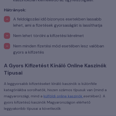
Hátrányok:
A feldolgozási idő bizonyos esetekben lassabb
lehet, ami a fizetések gyorsaságát is lassíthatja
Nem lehet törölni a kifizetési kérelmet
Nem minden fizetési mód esetében lesz valóban
gyors a kifizetés
A Gyors Kifizetést Kínáló Online Kaszinók
Típusai
A leggyorsabb kifizetéseket kínáló kaszinók is különféle
kategóriákba sorolhatók, hiszen számos típusuk van (mind a
magyarországi, mind a
külföldi online kaszinók
esetében). A
gyors kifizetésű kaszinók Magyarországon elérhető
leggyakoribb típusai a következők: