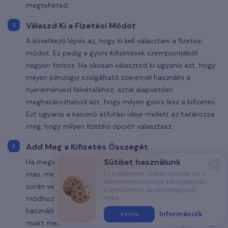
megteheted.
Válaszd Ki a Fizetési Módot
A következő lépés az, hogy ki kell választani a fizetési
módot. Ez pedig a gyors kifizetések szempontjából
nagyon fontos. Ha okosan választod ki ugyanis azt, hogy
milyen pénzügyi szolgáltató szeretnél használni a
nyereményed felvételéhez, azzal alapvetően
meghatározhatod azt, hogy milyen gyors lesz a kifizetés.
Ezt ugyanis a kaszinó átfutási ideje mellett az határozza
meg, hogy milyen fizetési opciót választasz.
Add Meg a Kifizetés Összegét
Sütiket használunk
Ha megvan a fizetési mód, akkor a következő lépés nem
Clos
más, mint az, hogy megadd a kifizetés összegét. Ennek
Ez a weboldal sütiket használ. Ha a
moda
felhasználó folytatja a böngészést
során vedd figyelembe azt, hogy a választott fizetési
a weboldalon, azzal beleegyezik
módhoz milyen limitek tartoznak. Ha pedig bónuszt
ebbe.
használtál, akkor azt is nézd meg, hogy annak a szabályai
Információk
ÉRTEM
miatt mekkora lehet a maximálisan felvehető nyeremény.