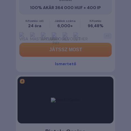
100% AKÁR 364 000 HUF + 400 IP
Kifizetési idő
Játékok száma
Kifizetés
24 óra
6,000+
96,48%
+
7
JÁTSSZ MOST
Ismertető