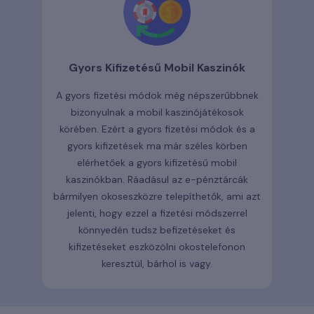
Gyors Kifizetésű Mobil Kaszinók
A gyors fizetési módok még népszerűbbnek
bizonyulnak a mobil kaszinójátékosok
körében. Ezért a gyors fizetési módok és a
gyors kifizetések ma már széles körben
elérhetőek a gyors kifizetésű mobil
kaszinókban. Ráadásul az e-pénztárcák
bármilyen okoseszközre telepíthetők, ami azt
jelenti, hogy ezzel a fizetési módszerrel
könnyedén tudsz befizetéseket és
kifizetéseket eszközölni okostelefonon
keresztül, bárhol is vagy.