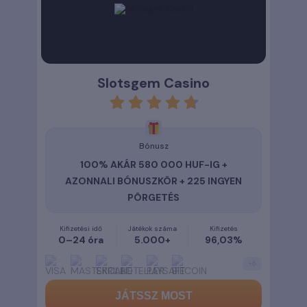
Slotsgem Casino
rating
4.7
Bónusz
100% AKÁR 580 000 HUF-IG +
AZONNALI BÓNUSZKÖR + 225 INGYEN
PÖRGETÉS
Kifizetési idő
Játékok száma
Kifizetés
0–24 óra
5.000+
96,03%
+
6
JÁTSSZ MOST