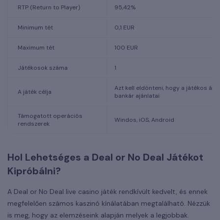
RTP (Return to Player)
95,42%
Minimum tét
0,1 EUR
Maximum tét
100 EUR
Játékosok száma
1
Azt kell eldönteni, hogy a játékos ál
A játék célja
bankár ajánlatai
Támogatott operációs
Windos, iOS, Android
rendszerek
Hol Lehetséges a Deal or No Deal Játékot
Kipróbálni?
A Deal or No Deal live casino játék rendkívült kedvelt, és ennek
megfelelően számos kaszinó kínálatában megtalálható. Nézzük
is meg, hogy az elemzéseink alapján melyek a legjobbak.