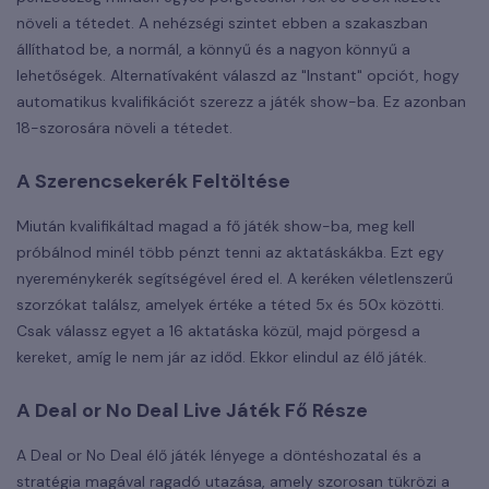
növeli a tétedet. A nehézségi szintet ebben a szakaszban
állíthatod be, a normál, a könnyű és a nagyon könnyű a
lehetőségek. Alternatívaként válaszd az "Instant" opciót, hogy
automatikus kvalifikációt szerezz a játék show-ba. Ez azonban
18-szorosára növeli a tétedet.
A Szerencsekerék Feltöltése
Miután kvalifikáltad magad a fő játék show-ba, meg kell
próbálnod minél több pénzt tenni az aktatáskákba. Ezt egy
nyereménykerék segítségével éred el. A keréken véletlenszerű
szorzókat találsz, amelyek értéke a téted 5x és 50x közötti.
Csak válassz egyet a 16 aktatáska közül, majd pörgesd a
kereket, amíg le nem jár az időd. Ekkor elindul az élő játék.
A Deal or No Deal Live Játék Fő Része
A Deal or No Deal él͏ő játék lényege a döntéshozatal és a
stratégia magával ragadó utazása͏, amely szorosan tük͏rözi a