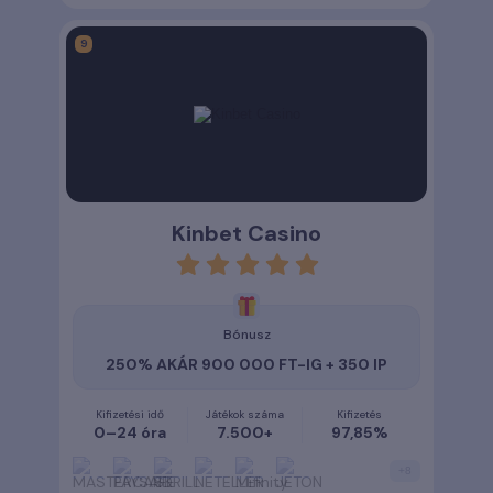
Kinbet Casino
rating
5
Bónusz
250% AKÁR 900 000 FT-IG + 350 IP
Kifizetési idő
Játékok száma
Kifizetés
0–24 óra
7.500+
97,85%
+
8