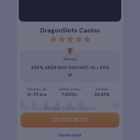
DragonSlots Casino
rating
4.5
Bónusz
225% AKÁR 900 000 HUF-IG + 200
IP
Kifizetési idő
Játékok száma
Kifizetés
0-72 óra
7.000+
96,81%
+
8
JÁTSSZ MOST
Ismertető