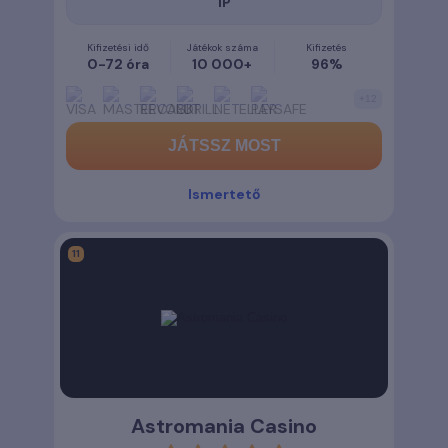
IP
Kifizetési idő
Játékok száma
Kifizetés
0-72 óra
10 000+
96%
+
12
JÁTSSZ MOST
Ismertető
Astromania Casino