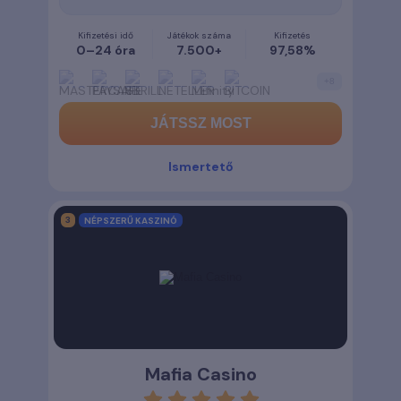
Kifizetési idő
Játékok száma
Kifizetés
0–24 óra
7.500+
97,58%
+
8
JÁTSSZ MOST
Ismertető
NÉPSZERŰ KASZINÓ
Mafia Casino
rating