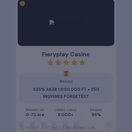
Fieryplay Casino
rating
5
Bónusz
625% AKÁR 1.000.000 FT + 350
INGYENES PÖRGETÉST
Kifizetési idő
Játékok száma
Kifizetés
0-72 óra
8 000+
96%
+
2