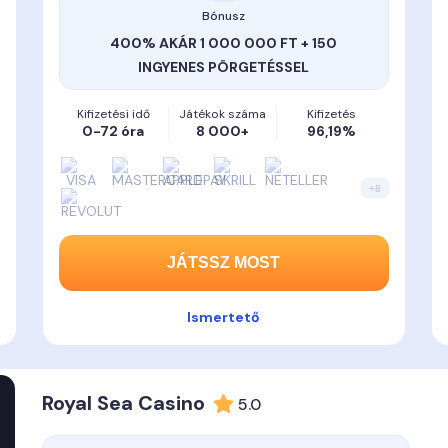
Bónusz
400% AKÁR 1 000 000 FT + 150
INGYENES PÖRGETÉSSEL
Kifizetési idő
Játékok száma
Kifizetés
0-72 óra
8 000+
96,19%
+
8
JÁTSSZ MOST
Ismertető
Royal Sea Casino
5.0