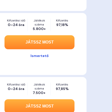
Kifizetési idő
Játékok
Kifizetés
0–24 óra
száma
97,18%
5.800+
JÁTSSZ MOST
Ismertető
Kifizetési idő
Játékok
Kifizetés
0–24 óra
száma
97,85%
7.500+
JÁTSSZ MOST