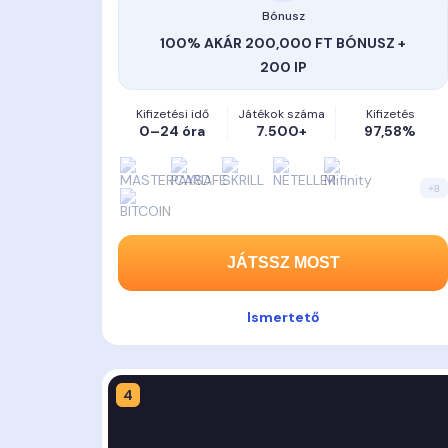
Bónusz
100% AKÁR 200,000 FT BÓNUSZ +
200 IP
Kifizetési idő
Játékok száma
Kifizetés
0–24 óra
7.500+
97,58%
+
8
JÁTSSZ MOST
Ismertető