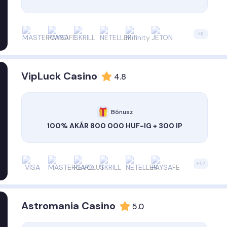
+
8
VipLuck Casino
4.8
Bónusz
100% AKÁR 800 000 HUF-IG + 300 IP
+
12
Astromania Casino
5.0