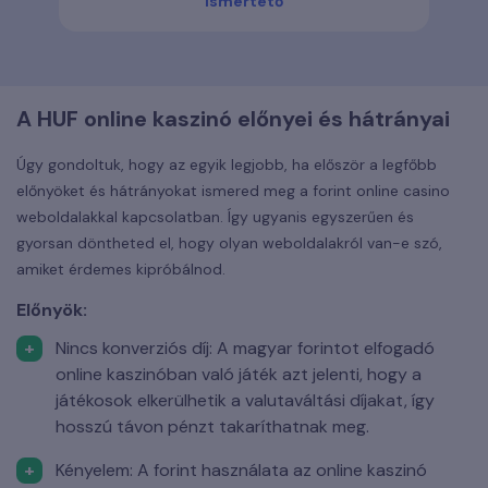
Ismertető
A HUF online kaszinó előnyei és hátrányai
Úgy gondoltuk, hogy az egyik legjobb, ha először a legfőbb
előnyöket és hátrányokat ismered meg a forint online casino
weboldalakkal kapcsolatban. Így ugyanis egyszerűen és
gyorsan döntheted el, hogy olyan weboldalakról van-e szó,
amiket érdemes kipróbálnod.
Előnyök:
Nincs konverziós díj: A magyar forintot elfogadó
online kaszinóban való játék azt jelenti, hogy a
játékosok elkerülhetik a valutaváltási díjakat, így
hosszú távon pénzt takaríthatnak meg.
Kényelem: A forint használata az online kaszinó