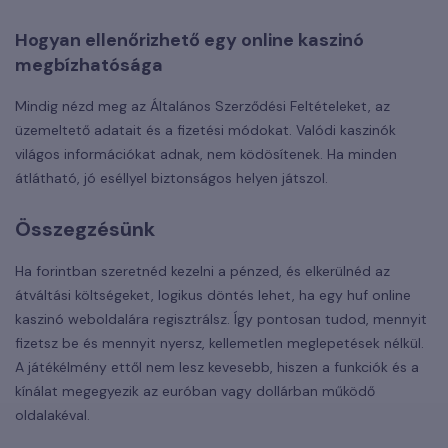
Hogyan ellenőrizhető egy online kaszinó
megbízhatósága
Mindig nézd meg az Általános Szerződési Feltételeket, az
üzemeltető adatait és a fizetési módokat. Valódi kaszinók
világos információkat adnak, nem ködösítenek. Ha minden
átlátható, jó eséllyel biztonságos helyen játszol.
Összegzésünk
Ha forintban szeretnéd kezelni a pénzed, és elkerülnéd az
átváltási költségeket, logikus döntés lehet, ha egy huf online
kaszinó weboldalára regisztrálsz. Így pontosan tudod, mennyit
fizetsz be és mennyit nyersz, kellemetlen meglepetések nélkül.
A játékélmény ettől nem lesz kevesebb, hiszen a funkciók és a
kínálat megegyezik az euróban vagy dollárban működő
oldalakéval.