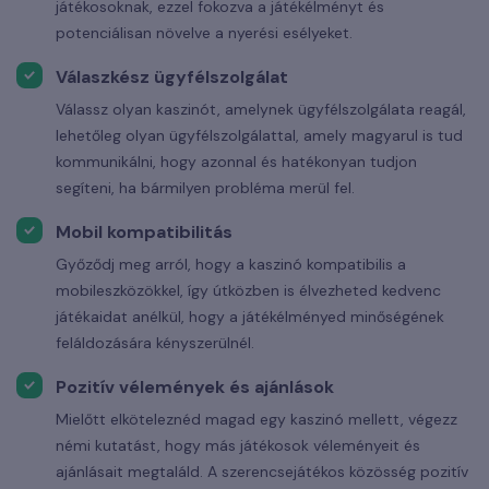
játékosoknak, ezzel fokozva a játékélményt és
potenciálisan növelve a nyerési esélyeket.
Válaszkész ügyfélszolgálat
Válassz olyan kaszinót, amelynek ügyfélszolgálata reagál,
lehetőleg olyan ügyfélszolgálattal, amely magyarul is tud
kommunikálni, hogy azonnal és hatékonyan tudjon
segíteni, ha bármilyen probléma merül fel.
Mobil kompatibilitás
Győződj meg arról, hogy a kaszinó kompatibilis a
mobileszközökkel, így útközben is élvezheted kedvenc
játékaidat anélkül, hogy a játékélményed minőségének
feláldozására kényszerülnél.
Pozitív vélemények és ajánlások
Mielőtt elköteleznéd magad egy kaszinó mellett, végezz
némi kutatást, hogy más játékosok véleményeit és
ajánlásait megtaláld. A szerencsejátékos közösség pozitív