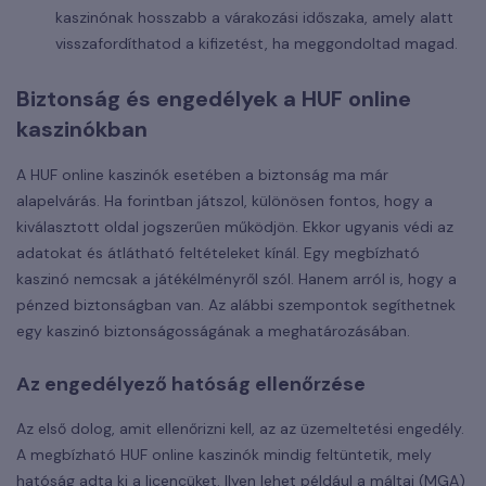
kaszinónak hosszabb a várakozási időszaka, amely alatt
visszafordíthatod a kifizetést, ha meggondoltad magad.
Biztonság és engedélyek a HUF online
kaszinókban
A HUF online kaszinók esetében a biztonság ma már
alapelvárás. Ha forintban játszol, különösen fontos, hogy a
kiválasztott oldal jogszerűen működjön. Ekkor ugyanis védi az
adatokat és átlátható feltételeket kínál. Egy megbízható
kaszinó nemcsak a játékélményről szól. Hanem arról is, hogy a
pénzed biztonságban van. Az alábbi szempontok segíthetnek
egy kaszinó biztonságosságának a meghatározásában.
Az engedélyező hatóság ellenőrzése
Az első dolog, amit ellenőrizni kell, az az üzemeltetési engedély.
A megbízható HUF online kaszinók mindig feltüntetik, mely
hatóság adta ki a licencüket. Ilyen lehet például a máltai (MGA)