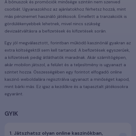
A bónuszok és promóciók minősége szintén nem szenved
csorbát. Ugyanazokhoz az ajánlatokhoz férhetsz hozzá, mint
más pénznemet használó játékosok. Emellett a tranzakciók is
gördülékenyebbek lehetnek, mivel nincs szükség
devizaátváltásra a befizetések és kifizetések során.
Egy jól megválasztott, forintban működő kaszinónál gyakran az
extra költségektől sem kell tartanod. A befizetések egyszerűek,
a kifizetések pedig átláthatók maradnak. Akár számítógépen,
akár mobilon játszol, a felület és a teljesítmény is ugyanazt a
szintet hozza. Összességében egy forintot elfogadó online
kaszinó weboldalára regisztrálva ugyanazt a minőséget kapod,
mint bárki más. Ez igaz a kezdőkre és a tapasztalt játékosokra
egyaránt.
GYIK
Játszhatsz olyan online kaszinókban,