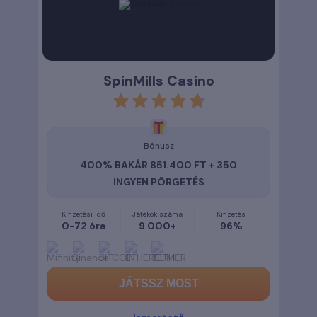
SpinMills Casino
rating
4.7
Bónusz
400% BAKÁR 851.400 FT + 350
INGYEN PÖRGETÉS
Kifizetési idő
Játékok száma
Kifizetés
0-72 óra
9 000+
96%
JÁTSSZ MOST