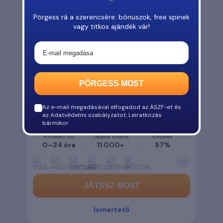
Pörgess rá a szerencsére: bónuszok, free spinek
vagy titkos ajándék vár!
OnlySpins Casino
rating
1.5
PÖRGESS MOST
Bónusz
200% AKÁR 1 000 000 FT + 300
Az e-mail megadásával elfogadod az ÁSZF-et és
INGYEN PÖRGETÉS
az Adatvédelmi szabályzatot. Leiratkozás
bármikor
Kifizetési idő
Játékok száma
Kifizetés
0–24 óra
11 000+
97%
+
9
JÁTSSZ MOST
Ismertető