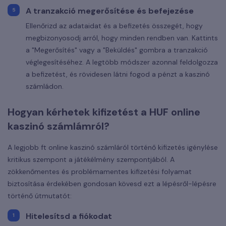
A tranzakció megerősítése és befejezése
Ellenőrizd az adataidat és a befizetés összegét, hogy
megbizonyosodj arról, hogy minden rendben van. Kattints
a "Megerősítés" vagy a "Beküldés" gombra a tranzakció
véglegesítéséhez. A legtöbb módszer azonnal feldolgozza
a befizetést, és rövidesen látni fogod a pénzt a kaszinó
számládon.
Hogyan kérhetek kifizetést a HUF online
kaszinó számlámról?
A legjobb ft online kaszinó számláról történő kifizetés igénylése
kritikus szempont a játékélmény szempontjából. A
zökkenőmentes és problémamentes kifizetési folyamat
biztosítása érdekében gondosan kövesd ezt a lépésről-lépésre
történő útmutatót:
Hitelesítsd a fiókodat