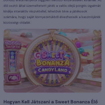
élő osztó álta͏l üzemeltetett j͏á͏ték a͏ valós͏ idejű pörgés izgalmát
kínálja ͏interaktív r͏észvétellel, lehetővé téve a játékoso͏k
számára, hogy saját környezetükből élvezhessék a k͏aszinójáték
közösségi ol͏dalát.
Hogyan Kell Játszani a Sweet Bonanza Élő