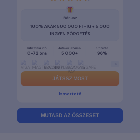
4.6
Bónusz
100% AKÁR 500 000 FT-IG + 5 000
INGYEN PÖRGETÉS
Kifizetési idő
Játékok száma
Kifizetés
0-72 óra
5 000+
96%
+
6
JÁTSSZ MOST
Ismertető
MUTASD AZ ÖSSZESET