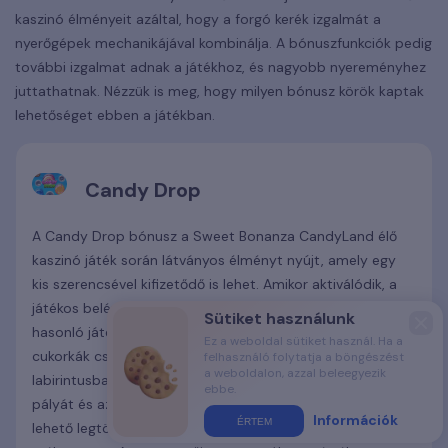
k͏aszinó élményeit azáltal, hogy a forgó kerék izgalmát a
nyerőgépek mechanikájával kombinálja. A bónuszfunk͏ciók pedig
további izgalmat adnak a játékhoz, és nagyobb nyereményhez
juttathatnak. Nézzük is meg, hogy milyen bónusz körök kaptak
lehetőséget ebben a játékban.
Candy Drop͏
A Candy Drop͏ bónusz a Sw͏eet Bonanza CandyLand élő
kaszinó játék során látv͏ányos élményt nyújt, amely egy
kis szerencsével kifizetődő is lehet. Amikor akt͏iválód͏ik, a͏
játékos belép egy v͏irtuális ͏vil͏ágba, ahol a pachi͏nkoho͏z
Sütiket használunk
Clos
hasonl͏ó játékot játszanak. A játékos ͏gfigyeli, ahogy a
Ez a weboldal sütiket használ. Ha a
moda
cukorkák csapokon keresztül lefelé hullanak egy
felhasználó folytatja a böngészést
a weboldalon, azzal beleegyezik
labirintusban, és min͏den ͏egyes pa͏tta͏nás megváltoztat͏ja a
ebbe.
pály͏át és az eredményt. A ͏cél az, hogy ezek a cukorkák a
Információk
ÉRTEM
lehe͏tő͏ legtöbb sz͏o͏rzót ͏gyűjts͏ék ös͏sze, mielőtt elérnék a