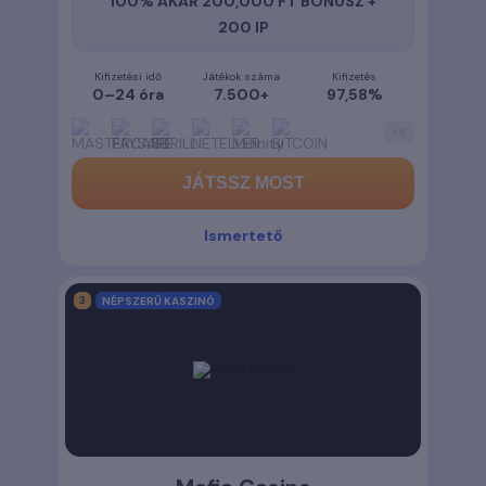
100% AKÁR 200,000 FT BÓNUSZ +
200 IP
Kifizetési idő
Játékok száma
Kifizetés
0–24 óra
7.500+
97,58%
+
8
JÁTSSZ MOST
Ismertető
NÉPSZERŰ KASZINÓ