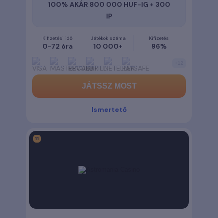
100% AKÁR 800 000 HUF-IG + 300
IP
Kifizetési idő
Játékok száma
Kifizetés
0-72 óra
10 000+
96%
+
12
JÁTSSZ MOST
Ismertető