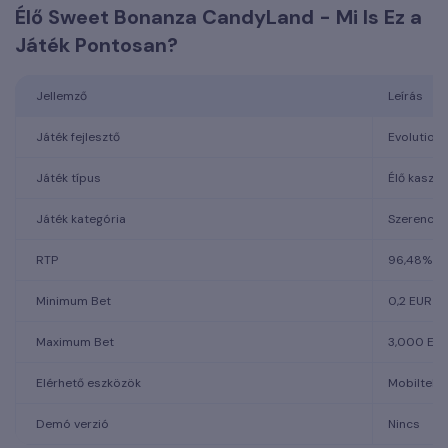
Élő Sweet Bonanza CandyLand - Mi Is Ez a
Játék Pontosan?
Jellemző
Leírás
Játék fejlesztő
Evolution
Játék típus
Élő kaszin
Játék kategória
Szerencse
RTP
96,48%
Minimum Bet
0,2 EUR
Maximum Bet
3,000 EU
Elérhető eszközök
Mobiltelef
Demó verzió
Nincs