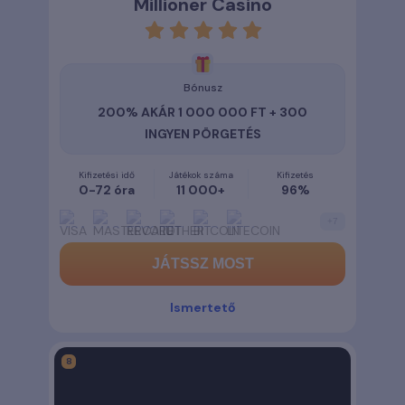
Millioner Casino
rating
5
Bónusz
200% AKÁR 1 000 000 FT + 300
INGYEN PÖRGETÉS
Kifizetési idő
Játékok száma
Kifizetés
0-72 óra
11 000+
96%
+
7
JÁTSSZ MOST
Ismertető