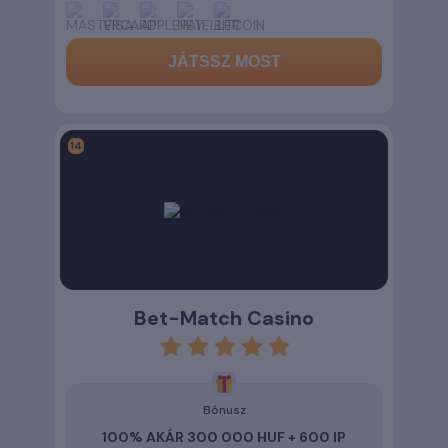
JÁTSSZ MOST
Bet-Match Casino
rating
4.9
Bónusz
100% AKÁR 300 000 HUF + 600 IP