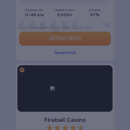
Kifizetési idő
Játékok száma
Kifizetés
0-48 óra
3.000+
97%
+
9
JÁTSSZ MOST
Ismertető
Fireball Casino
rating