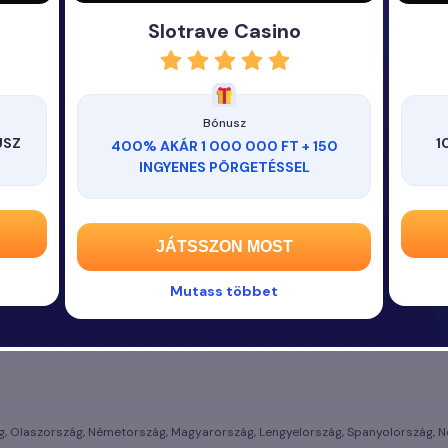
Slotrave Casino
rating
5.0
Bónusz
USZ
1
400% AKÁR 1 000 000 FT + 150
INGYENES PÖRGETÉSSEL
JÁTSSZON MOST
rencsejáték Felügyelet
Mutass többet
g, Olaszország, Németország, Magyarország, Lengyelország, Spanyolország, N