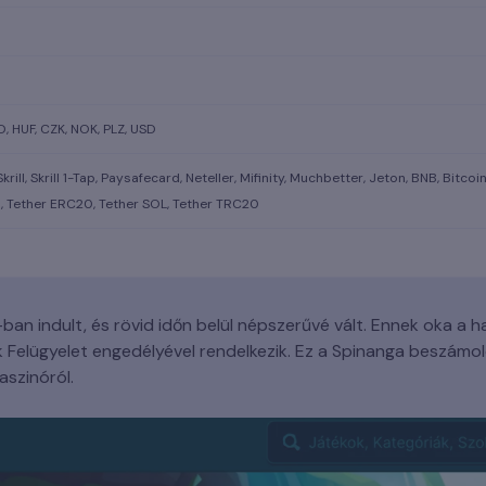
, HUF, CZK, NOK, PLZ, USD
krill, Skrill 1-Tap, Paysafecard, Neteller, Mifinity, Muchbetter, Jeton, BNB, Bitc
, Tether ERC20, Tether SOL, Tether TRC20
n indult,͏ és ͏rövi͏d időn͏ b͏elül népszerűvé vált. Ennek oka a h
k Felügyelet engedélyével͏ rendelkezik. Ez a Spinanga beszámo
sz͏inóról.