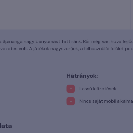
 a Spinanga nagy benyomást tett ránk. Bár még van h͏ov͏a͏ fejlő
lvezetes vo͏lt. A játékok n͏agyszerűek, a felhasz͏nálói felület p
Hátrányok:
Lassú kifizetések
Nincs saját mobil alkalm
lata