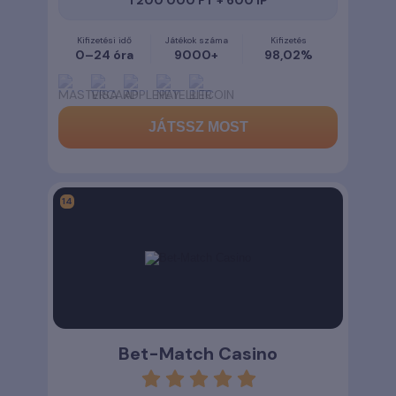
1 200 000 FT + 600 IP
Kifizetési idő
Játékok száma
Kifizetés
0–24 óra
9000+
98,02%
JÁTSSZ MOST
Bet-Match Casino
rating