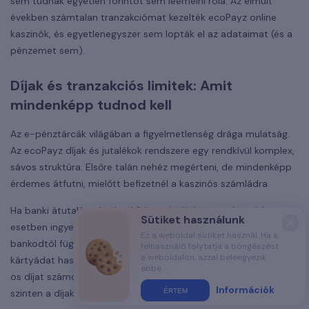
sem tudnak egyetlen forintot sem leemelni róla. Az elmúlt
években számtalan tranzakciómat kezelték ecoPayz online
kaszinók, és egyetlenegyszer sem lopták el az adataimat (és a
pénzemet sem).
Díjak és tranzakciós limitek: Amit
mindenképp tudnod kell
Az e-pénztárcák világában a figyelmetlenség drága mulatság.
Az ecoPayz díjak és jutalékok rendszere egy rendkívül komplex,
sávos struktúra. Elsőre talán nehéz megérteni, de mindenképp
érdemes átfutni, mielőtt befizetnél a kaszinós számládra.
Ha banki átutalással töltöd fel a számládat, az a legtöbb
Sütiket használunk
esetben ingyenes vagy minimális fix díjjal jár (a magyar
Clos
Ez a weboldal sütiket használ. Ha a
moda
bankodtól függően). Ha viszont a Visa vagy Mastercard
felhasználó folytatja a böngészést
a weboldalon, azzal beleegyezik
kártyádat használod az azonnali feltöltéshez, a rendszer 5%-
ebbe.
os díjat számol fel. (Itt jön be a képbe a VIP-szint: magasabb
Információk
ÉRTEM
szinten a díjak értelemszerűen csökkennek).