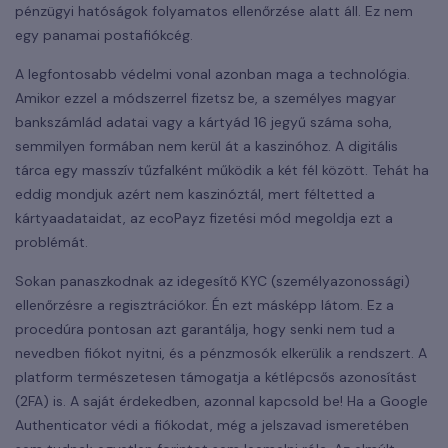
pénzügyi hatóságok folyamatos ellenőrzése alatt áll. Ez nem
egy panamai postafiókcég.
A legfontosabb védelmi vonal azonban maga a technológia.
Amikor ezzel a módszerrel fizetsz be, a személyes magyar
bankszámlád adatai vagy a kártyád 16 jegyű száma soha,
semmilyen formában nem kerül át a kaszinóhoz. A digitális
tárca egy masszív tűzfalként működik a két fél között. Tehát ha
eddig mondjuk azért nem kaszinóztál, mert féltetted a
kártyaadataidat, az ecoPayz fizetési mód megoldja ezt a
problémát.
Sokan panaszkodnak az idegesítő KYC (személyazonossági)
ellenőrzésre a regisztrációkor. Én ezt másképp látom. Ez a
procedúra pontosan azt garantálja, hogy senki nem tud a
nevedben fiókot nyitni, és a pénzmosók elkerülik a rendszert. A
platform természetesen támogatja a kétlépcsős azonosítást
(2FA) is. A saját érdekedben, azonnal kapcsold be! Ha a Google
Authenticator védi a fiókodat, még a jelszavad ismeretében