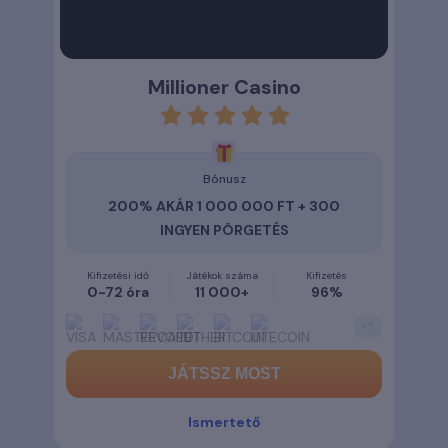
Millioner Casino
rating
5
Bónusz
200% AKÁR 1 000 000 FT + 300
INGYEN PÖRGETÉS
Kifizetési idő
Játékok száma
Kifizetés
0-72 óra
11 000+
96%
+
7
JÁTSSZ MOST
Ismertető