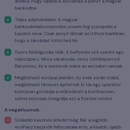
anélkül, hogy valaha is átutalnád a pénzt a magyar
bankodba.
Teljes adatvédelem: A magyar
bankszámlakivonatodon sosem fog szerepelni a
kaszinó neve. Csak annyit látnak az itthoni bankban,
hogy a tárcádat töltötted fel.
Gyors feldolgozási idők: A befizetés szó szerint egy
másodperc. Nincs várakozás, nincs töltőképernyő.
Rányomsz, és a zsetonok máris az asztalon vannak.
Megbízható európai jelenlét: Az évek során stabil,
megbízható hírnevet építettek ki. Ha egy operátor
komolyan gondolja a működését a kontinensen,
szinte biztosan integrálja ezt a fizetési módot.
A negatívumok:
Szűkebb kaszinós lefedettség: Bár a legjobb
ecoPayz kaszinók felhozatala erős, a kisebb, újabb