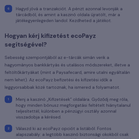
Hagyd jóvá a tranzakciót. A pénzt azonnal levonják a
tárcádból, és amint a kaszinó oldala újratölt, már a
játékegyenlegeden landol. Kezdheted a játékot.
Hogyan kérj kifizetést ecoPayz
segítségével?
Sebesség szempontjából az e-tárcák simán verik a
hagyományos bankkártyás és utalásos módszereket, illetve a
feltöltőkártyákat (mint a Paysafecard, amire utalni egyáltalán
nem lehet). Az ecoPayz befizetési és kifizetési idők a
leggyorsabbak közé tartoznak, ha ismered a folyamatot.
Menj a kaszinó „Kifizetések” oldalára. Győződj meg róla,
hogy minden bónusz megforgatási feltételt hiánytalanul
teljesítettél, különben a pénzügyi osztály azonnal
visszadobja a kérésed.
Válaszd ki az ecoPayz opciót a listából. Fontos
alapszabály: a legtöbb kaszinó biztonsági okokból csak