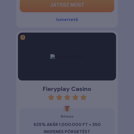
JÁTSSZ MOST
Ismertető
Fieryplay Casino
rating
5
Bónusz
625% AKÁR 1.000.000 FT + 350
INGYENES PÖRGETÉST