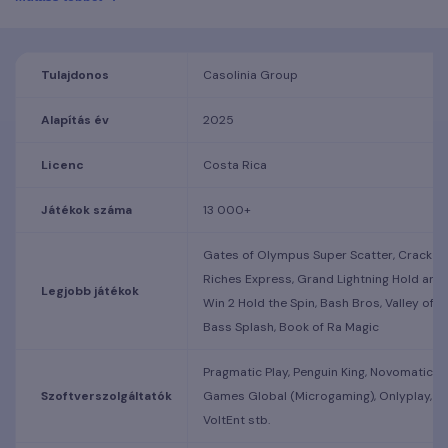
Tulajdonos
Casolinia Group
Alapítás év
2025
Licenc
Costa Rica
Játékok száma
13 000+
Gates of Olympus Super Scatter, Crack M
Riches Express, Grand Lightning Hold and 
Legjobb játékok
Win 2 Hold the Spin, Bash Bros, Valley of 
Bass Splash, Book of Ra Magic
Pragmatic Play, Penguin King, Novomatic, 
Szoftverszolgáltatók
Games Global (Microgaming), Onlyplay, Ha
VoltEnt stb.