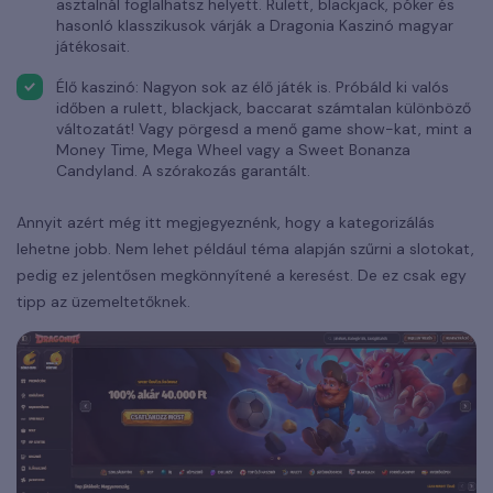
asztalnál foglalhatsz helyett. Rulett, blackjack, póker és
hasonló klasszikusok várják a Dragonia Kaszinó magyar
játékosait.
Élő kaszinó: Nagyon sok az élő játék is. Próbáld ki valós
időben a rulett, blackjack, baccarat számtalan különböző
változatát! Vagy pörgesd a menő game show-kat, mint a
Money Time, Mega Wheel vagy a Sweet Bonanza
Candyland. A szórakozás garantált.
Annyit azért még itt megjegyeznénk, hogy a kategorizálás
lehetne jobb. Nem lehet például téma alapján szűrni a slotokat,
pedig ez jelentősen megkönnyítené a keresést. De ez csak egy
tipp az üzemeltetőknek.