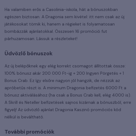
Ha valamiben erős a Casolinia-iskola, hát a bónuszokban
egészen biztosan. A Dragonia sem kivétel: itt nem csak az új
játékosokat tömik ki, hanem a régieket is folyamatosan
bombázzák ajánlatokkal. Összesen 16 promóció fut
párhuzamosan. Lássuk a részleteket!
Üdvözlő bónuszok
Az új belépőknek egy elég korrekt csomagot állítottak össze:
100% bónusz akár 200 000 Ft-ig + 200 Ingyen Pörgetés + 1
Bonus Crab. Ez így elsőre nagyon jól hangzik, de nézzük az
apróbetűs részt is. A minimum Dragonia befizetés 6000 Ft a
bónusz aktiválásához (ha csak a Bonus Crab kell, elég 4000 is).
A Skrill és Neteller befizetések sajnos kizárnak a bónuszból, erre
figyelj! Az üdvözlő ajánlat Dragonia Kaszinó promóciós kód
nélkül is beváltható.
További promóciók