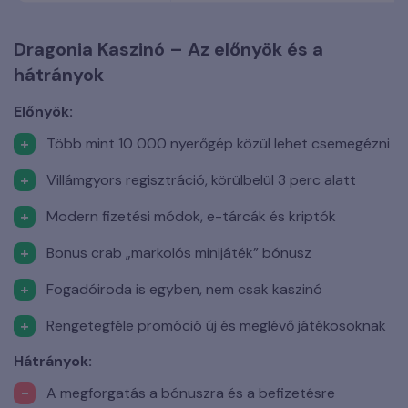
Dragonia Kaszinó – Az előnyök és a
hátrányok
Előnyök:
Több mint 10 000 nyerőgép közül lehet csemegézni
Villámgyors regisztráció, körülbelül 3 perc alatt
Modern fizetési módok, e-tárcák és kriptók
Bonus crab „markolós minijáték” bónusz
Fogadóiroda is egyben, nem csak kaszinó
Rengetegféle promóció új és meglévő játékosoknak
Hátrányok:
A megforgatás a bónuszra és a befizetésre