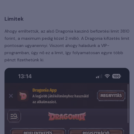
Limitek
Ahogy említettük, az alsó Dragonia kaszinó befizetési limit 3810
forint, a maximum pedig közel 2 millió. A Dragonia kifizetés limit
pontosan ugyanennyi. Viszont ahogy haladunk a VIP-
programban, úgy nő ez a limit, így folyamatosan egyre több
pénzt fizethetünk ki.