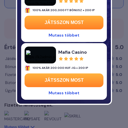
ÍRJON ÉRTÉKELÉST
rating
5.0
100% AKÁR 200,000 FT BÓNUSZ + 200 IP
JÁTSSZON MOST
A kaszinó nem érhető el az Ön országában
Mutass többet
Értékelés
5.0
rating
Mafia Casino
5.0
Játékok száma
5.0
rating
5.0
Bónuszok és promóciók
5.0
100% AKÁR 200 000 HUF-IG + 200 IP
Fizetési módok
5.0
JÁTSSZON MOST
Biztonság és megbízhatóság
5.0
Ügyfélszolgálat
5.0
Mutass többet
Fizetési lehetőségek:
Mutass többet