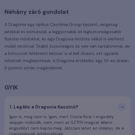
Néhány záró gondolat
A Dragonia egy tipikus Casolinia Group kaszinó, rengeteg
játékkal és bónusszal, a leggyorsabb és legbiztonságosabb
fizetési módokkal, és egy Dragonia letöltés nélkül is elérhető
mobil verzióval. Stabil, biztonságos és tele van tartalommal, de
a bónuszok feltételeit kétszer is el kell olvasni, ott ugyanis
lehetnek meglepetések. A Dragonia értékelés: egy 10-es skálán
8 pontot simán megérdemel.
GYIK
Legális a Dragonia Kaszinó?
Igen is, meg nem is. Igen, mert Costa Rica-i engedély
alapján működik, nem, mert az SZTFH magyar állami
engedélyt nem kapta meg. Játszani lehet az oldalon, de a
nyeremények adókötelesek.