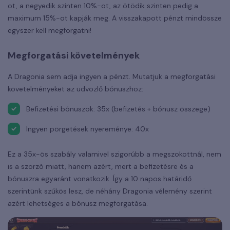
ot, a negyedik szinten 10%-ot, az ötödik szinten pedig a
maximum 15%-ot kapják meg. A visszakapott pénzt mindössze
egyszer kell megforgatni!
Megforgatási követelmények
A Dragonia sem adja ingyen a pénzt. Mutatjuk a megforgatási
követelményeket az üdvözlő bónuszhoz:
Befizetési bónuszok: 35x (befizetés + bónusz összege)
Ingyen pörgetések nyereménye: 40x
Ez a 35x-ös szabály valamivel szigorúbb a megszokottnál, nem
is a szorzó miatt, hanem azért, mert a befizetésre és a
bónuszra egyaránt vonatkozik. Így a 10 napos határidő
szerintünk szűkös lesz, de néhány Dragonia vélemény szerint
azért lehetséges a bónusz megforgatása.