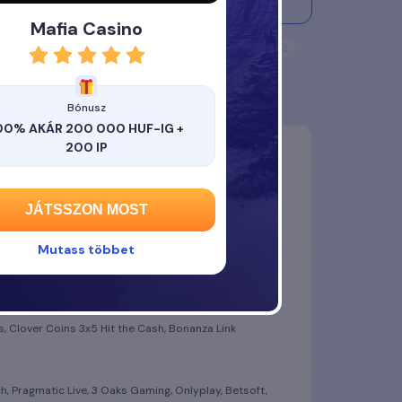
ÍRJON ÉRTÉKELÉST
Mafia Casino
+2
rating
5.0
Bónusz
00% AKÁR 200 000 HUF-IG +
200 IP
JÁTSSZON MOST
Mutass többet
sh Hold and Win, Oink Oink Oink, Kong’s Jungle
 Clover Coins 3x5 Hit the Cash, Bonanza Link
h, Pragmatic Live, 3 Oaks Gaming, Onlyplay, Betsoft,