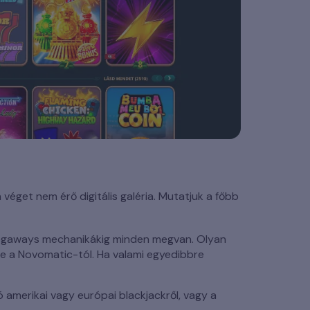
véget nem érő digitális galéria. Mutatjuk a főbb
 Megaways mechanikákig minden megvan. Olyan
xe a Novomatic-tól. Ha valami egyedibbre
ó amerikai vagy európai blackjackről, vagy a