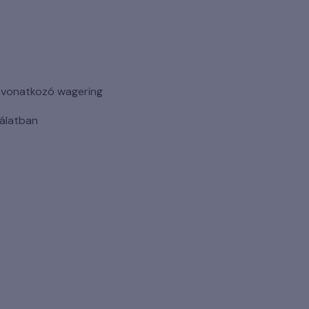
e vonatkozó wagering
nálatban