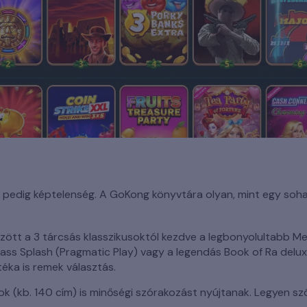
ni pedig képtelenség. A GoKong könyvtára olyan, mint egy soha 
zött a 3 tárcsás klasszikusoktól kezdve a legbonyolultabb
Bass Splash (Pragmatic Play) vagy a legendás Book of Ra delu
téka is remek választás.
kok (kb. 140 cím) is minőségi szórakozást nyújtanak. Legyen sz