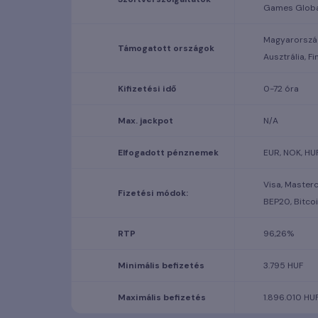
Games Globa
Magyarország,
Támogatott országok
Ausztrália, F
Kifizetési idő
0-72 óra
Max. jackpot
N/A
Elfogadott pénznemek
EUR, NOK, HU
Visa, Masterc
Fizetési módok:
BEP20, Bitcoi
RTP
96,26%
Minimális befizetés
3.795 HUF
Maximális befizetés
1.896.010 HU