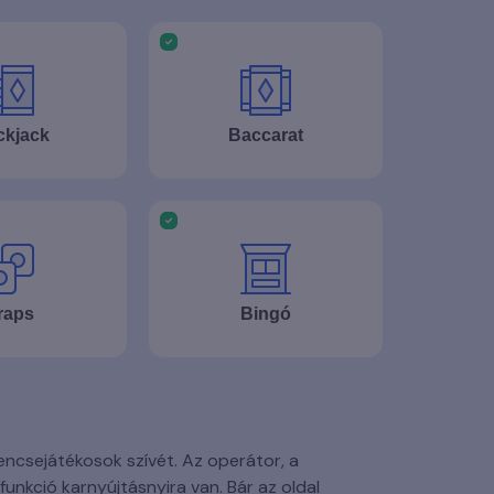
ckjack
Baccarat
raps
Bingó
ncsejátékosok szívét. Az operátor, a
unkció karnyújtásnyira van. Bár az oldal