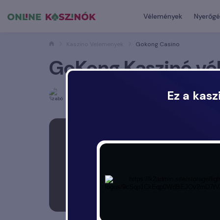
Vélemények
Nyerőg
Kaszino Velemenyek
Gokong Casino
GoKong Kaszinó v
Ez a kas
Szerző
Szabó Márton
, online kaszinó szakértő
Legutóbbi frissítés:
Apr 07, 2026, 11:32AM
Nem elérhe