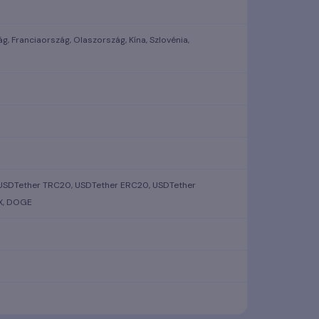
, Franciaország, Olaszország, Kína, Szlovénia,
-Tap, USDTether TRC20, USDTether ERC20, USDTether
RX, DOGE