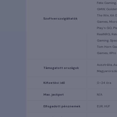
Felix Gaming
GMW, Golden 
The Win, KA 
Szoftverszolgáltatók
Games, Microg
Play’n GO, Pl
ReelNRG, Rela
Gaming, Spad
Tom Horn Gam
Games, XPro 
Ausztrália, A
Támogatott országok
Magyarország
Kifizetési idő
0–24 óra
Max. jackpot
N/A
Elfogadott pénznemek
EUR, HUF