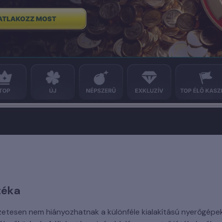
téka
szetesen nem hiányozhatnak a különféle kialakítású nyerőgépek