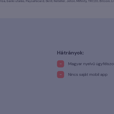
sa, banki utalás, Paysafecard, Skrill, Neteller, Jeton, Mifinity, TRC20, Bitcoin, 
Hátrányok:
Magyar nyelvű ügyfélszo
Nincs saját mobil app