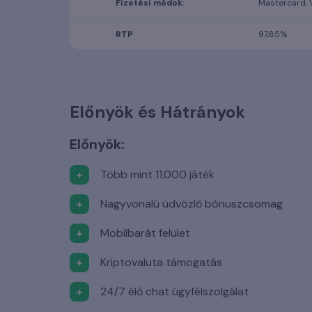
Fizetési módok:
Mastercard, Vi
RTP
97,85%
Előnyök és Hátrányok
Előnyök:
Több mint 11.000 játék
Nagyvonalú üdvözlő bónuszcsomag
Mobilbarát felület
Kriptovaluta támogatás
24/7 élő chat ügyfélszolgálat