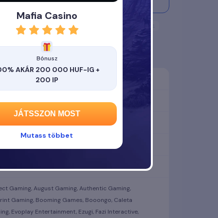
ÍRJON ÉRTÉKELÉST
Mafia Casino
+1
rating
5.0
Bónusz
00% AKÁR 200 000 HUF-IG +
200 IP
JÁTSSZON MOST
Mutass többet
pect Gaming, August Gaming, Authentic Gaming,
eprint Gaming, Booming Games, Booongo, Caleta
 Evoplay Entertainment, Ezugi, Fazi Interactive,