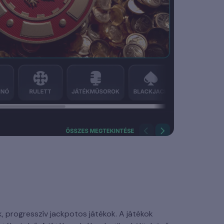
, progresszív jackpotos játékok. A ͏játékok