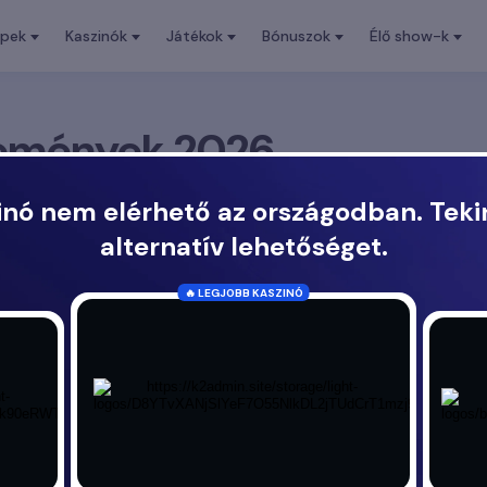
épek
Kaszinók
Játékok
Bónuszok
Élő show-k
lemények 2026
zinó nem elérhető az országodban. Teki
alternatív lehetőséget.
Értékelés
5.0
rating
tő
🔥 LEGJOBB KASZINÓ
5.0
5.0
Játékok száma
5.0
Bónuszok és promóciók
5.0
Fizetési módok
5.0
Biztonság és megbízhatóság
5.0
Ügyfélszolgálat