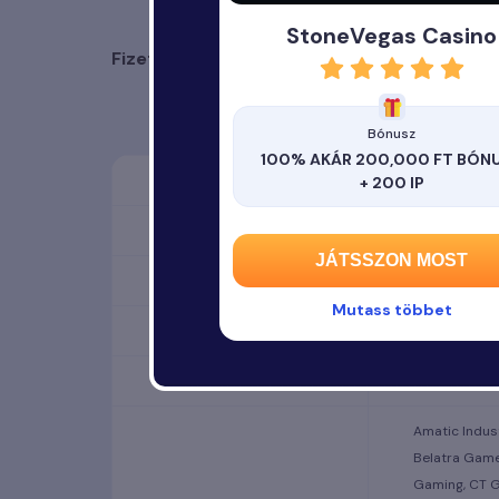
StoneVegas Casino
Fizetési lehetőségek:
rating
5.0
Bónusz
100% AKÁR 200,000 FT BÓN
Tulajdonos
Rabidi N.V.
+ 200 IP
Alapítás év
2024
JÁTSSZON MOST
Licenc
Curacao
Mutass többet
Játékok száma
7.500+
Legjobb játékok
Forge of Oly
Amatic Indus
Belatra Game
Gaming, CT G