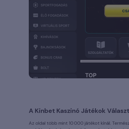
A Kinbet Kaszinó Játékok Válasz
Az oldal tö͏bb͏ mint 10 000 játékot kínál. Termé