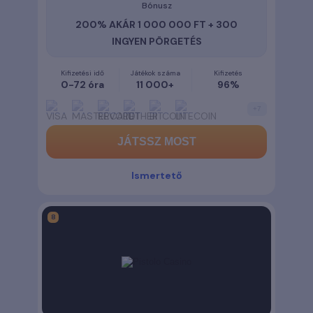
Bónusz
200% AKÁR 1 000 000 FT + 300
INGYEN PÖRGETÉS
Kifizetési idő
Játékok száma
Kifizetés
0-72 óra
11 000+
96%
+
7
JÁTSSZ MOST
Ismertető