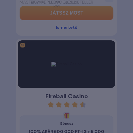
JÁTSSZ MOST
Ismertető
Fireball Casino
rating
4.6
Bónusz
100% AKÁR 500 000 FT-IG + 5 000