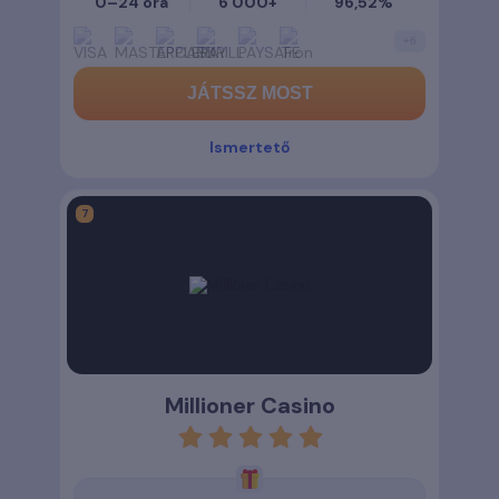
0–24 óra
6 000+
96,52%
+
6
JÁTSSZ MOST
Ismertető
Millioner Casino
rating
5