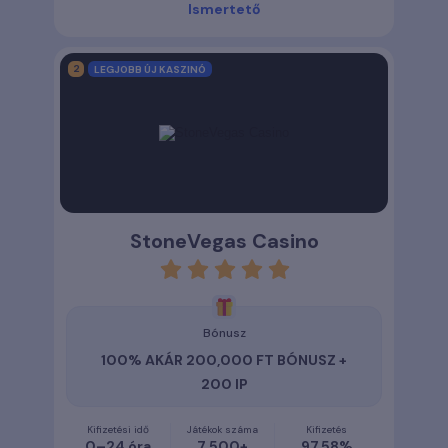
Ismertető
LEGJOBB ÚJ KASZINÓ
StoneVegas Casino
rating
5
Bónusz
100% AKÁR 200,000 FT BÓNUSZ +
200 IP
Kifizetési idő
Játékok száma
Kifizetés
0–24 óra
7.500+
97,58%