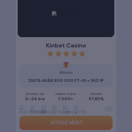
Kinbet Casino
rating
5
Bónusz
250% AKÁR 900 000 FT-IG + 350 IP
Kifizetési idő
Játékok száma
Kifizetés
0–24 óra
7.500+
97,85%
+
8
JÁTSSZ MOST