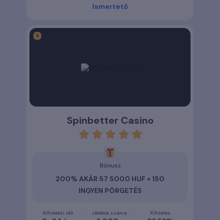
Ismertető
Spinbetter Casino
rating
5
Bónusz
200% AKÁR 57 5000 HUF + 150
INGYEN PÖRGETÉS
Kifizetési idő
Játékok száma
Kifizetés