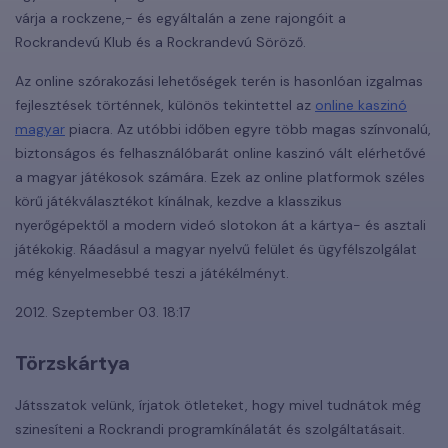
várja a rockzene,- és egyáltalán a zene rajongóit a
Rockrandevú Klub és a Rockrandevú Söröző.
Az online szórakozási lehetőségek terén is hasonlóan izgalmas
fejlesztések történnek, különös tekintettel az
online kaszinó
magyar
piacra. Az utóbbi időben egyre több magas színvonalú,
biztonságos és felhasználóbarát online kaszinó vált elérhetővé
a magyar játékosok számára. Ezek az online platformok széles
körű játékválasztékot kínálnak, kezdve a klasszikus
nyerőgépektől a modern videó slotokon át a kártya- és asztali
játékokig. Ráadásul a magyar nyelvű felület és ügyfélszolgálat
még kényelmesebbé teszi a játékélményt.
2012. Szeptember 03. 18:17
Törzskártya
Játsszatok velünk, írjatok ötleteket, hogy mivel tudnátok még
szinesíteni a Rockrandi programkínálatát és szolgáltatásait.