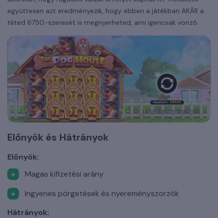
együttesen azt eredményezik, hogy ebben a játékban AKÁR a
téted 6750-szeresét is megnyerheted, ami igencsak vonzó.
Előnyök és Hátrányok
Előnyök:
Magas kifizetési arány
Ingyenes pörgetések és nyereményszorzók
Hátrányok: