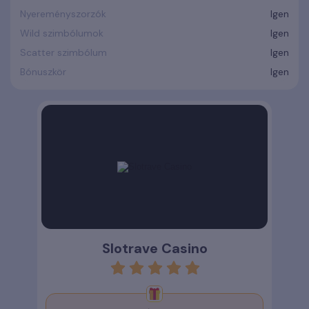
Nyereményszorzók
Igen
Wild szimbólumok
Igen
Scatter szimbólum
Igen
Bónuszkör
Igen
Slotrave Casino
rating
5