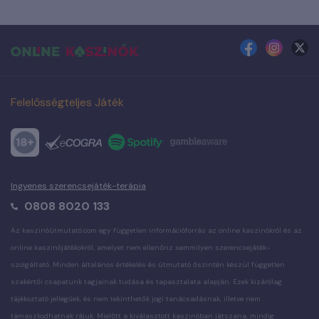
facebook
instagr
tw
Felelősségteljes Játék
Ingyenes szerencsejáték-terápia
0808 8020 133
Az kaszinóútmutató.com egy független információforrás az online kaszinókról és az
online kaszinójátékokról, amelyet nem ellenőriz semmilyen szerencsejáték-
szolgáltató. Minden általános értékelés és útmutató őszintén készül független
szakértői csapatunk tagjainak tudása és tapasztalata alapján. Ezek kizárólag
tájékoztató jellegűek, és nem tekinthetők jogi tanácsadásnak, illetve nem
támaszkodhatnak rájuk. Mielőtt a kiválasztott kaszinóban játszana, mindig