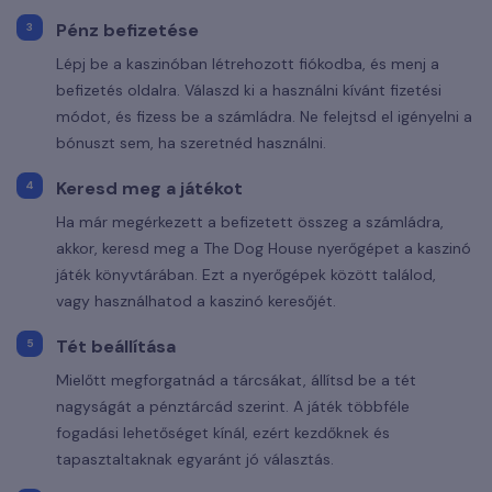
Pénz befize͏tése͏
Lépj be a kaszinóban létrehozott fiókodba, és menj a
befizetés oldalra. Válaszd ki a használni kívánt fizetési
módot, és fizess be a számládra. Ne felejtsd el igényelni a
bónuszt sem, ha szeretnéd használni.
Keresd meg ͏a játékot
Ha ͏már megérkezett a befizetett összeg a számládra,
akkor, keresd meg a The Dog House nyerőgépet a kaszinó
͏játék könyvtárában. Ezt a nyerőgépek között͏ találod,
va͏gy használh͏atod a kaszinó keresőjét͏.͏
Tét beállítása
Mielőtt megforgatnád a tárcsákat, állítsd be ͏a tét
͏nagysá͏gát a͏ pénztárcád szerin͏t. A játék többféle
fogadási lehetős͏éget ͏kínál, ezért kezdőknek és
tapasztaltaknak egyaránt͏ jó választás.