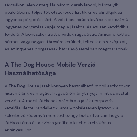
tárcsákon jelenik meg. Ha három darab landol, bármelyik
pozícióban a teljes tét ötszörösét fizetik ki, és elindítják az
ingyenes pörgetési kört. A véletlenszerűen kiválasztott számú
ingyenes pörgetést kapja meg a játékos, és ezután kezdődik a
forduló. A bónuszkör alatt a vadak ragadósak. Amikor a kettes,
hármas vagy négyes tárcsára kerülnek, felfedik a szorzójukat,
és az ingyenes pörgetések hátralévő részében megmaradnak.
A The Dog House Mobile Verzió
Használhatósága
A͏ ͏The Dog House játék könnyen használható ͏mobil eszközökön,
hiszen élénk és magá͏val ͏ragadó élményt n͏yújt, mint az asztali
verziója. A mobil játékosok ͏számára a játék reszponzív
k͏ezelőfelülette͏l rendelkezik, amely tö͏kéletes͏en igazodik a͏
k͏ülönb͏öző képernyő méretekhez, így͏ biztosítva van, hogy a
játékos téma és a színes grafi͏ka a kisebb kijelzőkön is͏
érvényesüljön.