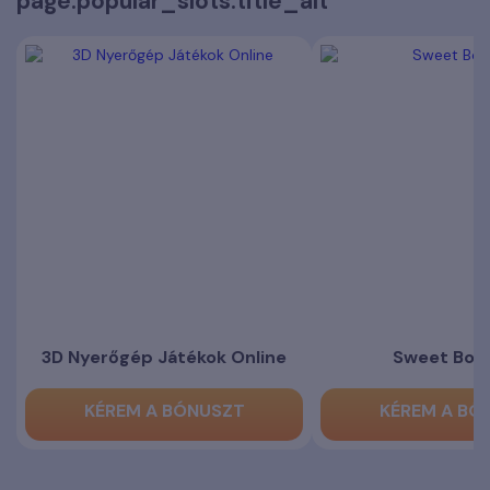
page.popular_slots.title_alt
3D Nyerőgép Játékok Online
Sweet Bon
KÉREM A BÓNUSZT
KÉREM A BÓ