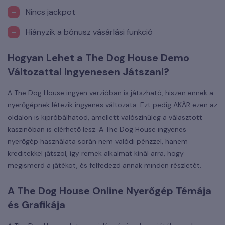
Nincs jackpot
Hiányzik a bónusz vásárlási funkció
Hogyan Lehet a The Dog House Demo
Változattal Ingyenesen Játszani?
A The Dog House ingyen verzióban is játszható, hiszen ennek a
nyerőgépnek létezik ingyenes változata. Ezt pedig AKÁR ezen az
oldalon is kipróbálhatod, amellett valószínűleg a választott
kaszinóban is elérhető lesz. A The Dog House ingyenes
nyerőgép használata során nem valódi pénzzel, hanem
kreditekkel játszol, így remek alkalmat kínál arra, hogy
megismerd a játékot, és felfedezd annak minden részletét.
A The Dog House Online Nyerőgép Témája
és Grafikája