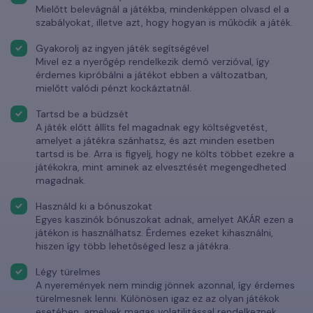
Mielőtt belevágnál a játékba, mindenképpen olvasd el a
szabályokat, illetve azt, hogy hogyan is működik a játék.
Gyakorolj az ingyen játék segítségével
Mivel ez a nyerőgép rendelkezik demó verzióval, így
érdemes kipróbálni a játékot ebben a változatban,
mielőtt valódi pénzt kockáztatnál.
Tartsd be a büdzsét
A játék előtt állíts fel magadnak egy költségvetést,
amelyet a játékra szánhatsz, és azt minden esetben
tartsd is be. Arra is figyelj, hogy ne költs többet ezekre a
játékokra, mint aminek az elvesztését megengedheted
magadnak.
H͏asználd ki a bónuszokat
Egyes ͏kaszinók bónuszok͏at adnak, amelyet AKÁR ezen a
játékon is használhatsz. Érdemes ezeket kihasználni,
hiszen így több lehetőséged lesz a játékra.
Légy ͏türelmes
A nyeremények nem mindig jönnek az͏onnal, így érdemes
türelmesnek lenni. Különösen igaz ez az olyan játékok
esetében, amelyek magas volatilitással rendelkeznek.