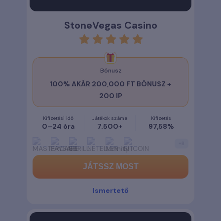
StoneVegas Casino
rating
5
Bónusz
100% AKÁR 200,000 FT BÓNUSZ +
200 IP
Kifizetési idő
Játékok száma
Kifizetés
0–24 óra
7.500+
97,58%
+
8
JÁTSSZ MOST
Ismertető