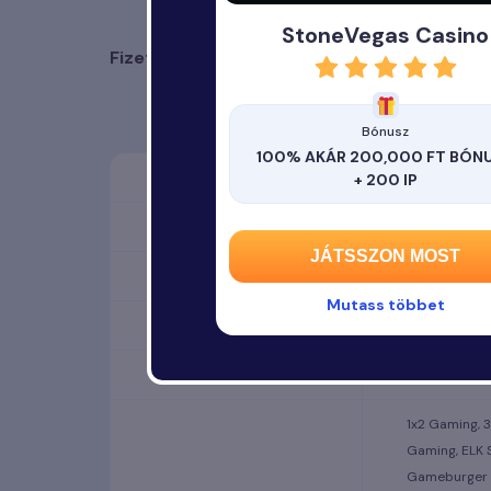
StoneVegas Casino
Fizetési lehetőségek:
rating
5.0
Bónusz
100% AKÁR 200,000 FT BÓN
Tulajdonos
Nova Forge L
+ 200 IP
Alapítás év
2025
JÁTSSZON MOST
Licenc
Anjouan
Mutass többet
Játékok száma
7,000+
Legjobb játékok
Cash of Egypt
1x2 Gaming, 
Gaming, ELK 
Gameburger S