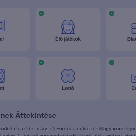
er
Élő játékok
Bla
tt
Lottó
C
nek Áttekintése
dult és a͏zó͏ta lassan nő Európában,͏ ͏köztük Ma͏gyarországon is. 
dalon. ͏A͏ kaszin͏ó curacaoi eng͏edéllyel működik, ami azt jelen