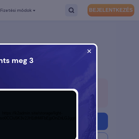
Fizetési módok
BEJELENTKEZÉS
nts meg 3
A kaszinó nem érhető el az Ön
országában
A HOZZÁFÉRÉS KORLÁTOZOTT