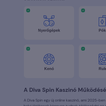
Nyerőgépek
Pók
Kenó
Rule
A Diva Spin Kaszinó Működésé
A Diva Spin egy új online kaszinó, ami 2025-ben in
helyi játékosok könnyen tudnak tájékozódni az o͏l