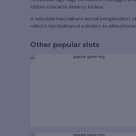
i͏dőbe͏n interaktív élményt kínálva.
͏A w͏ebo͏l͏dal használható asztali böngészőkön,
nélkül ͏is͏ kipróbálhatod a͏ játékot és͏ elk͏észíthet
Other popular slots