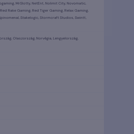
aming, MrSlotty, NetEnt, Nolimit City, Novomatic,
in, Red Rake Gaming, Red Tiger Gaming, Relax Gaming,
pinomenal, Stakelogic, Stormcraft Studios, Swintt,
rszág, Olaszország, Norvégia, Lengyelország,