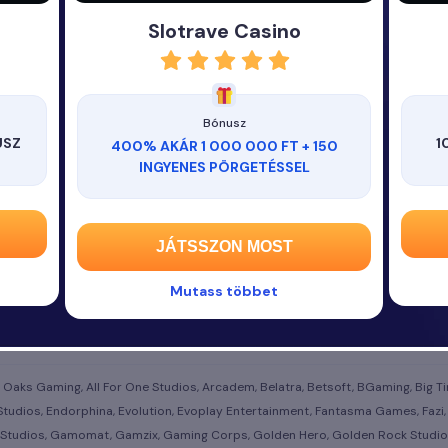
Slotrave Casino
rating
5.0
Bónusz
USZ
1
400% AKÁR 1 000 000 FT + 150
TD.
INGYENES PÖRGETÉSSEL
JÁTSSZON MOST
Mutass többet
, Gates of Hades, It’s Shark Time, Cash Blitz, Cash of Gods
3 Oaks Gaming, All For One Studios, Arcadem, Belatra, Betsoft, BGaming, Bi
Studios, Endorphina, Evolution, Evoplay Entertainment, Fantasma Games, Fazi,
tudios, Gamomat, Gamzix, Gaming Corps, Golden Hero, Golden Rock Studio