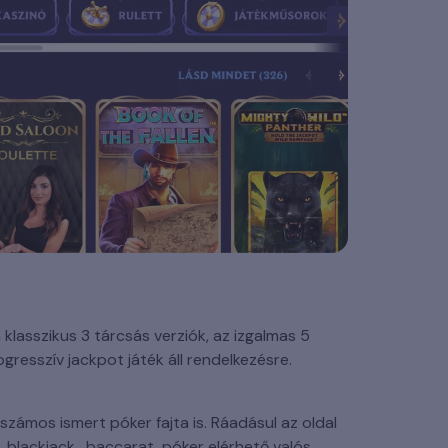
klasszikus 3 tárcsás verziók, az izgalmas 5
s͏szív ja͏c͏kpot játék áll rendelkezésre.
t számos ismert póker fajta is. Ráadásul az oldal
t, blackjack ,͏ ͏baccarat, póker elér͏hető valós