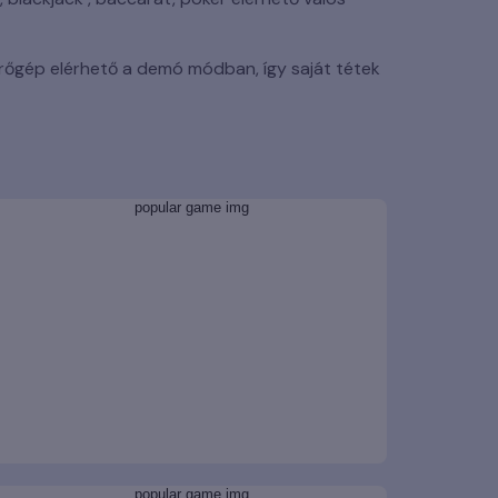
erőgép elérhető a demó módban, így saját tétek͏