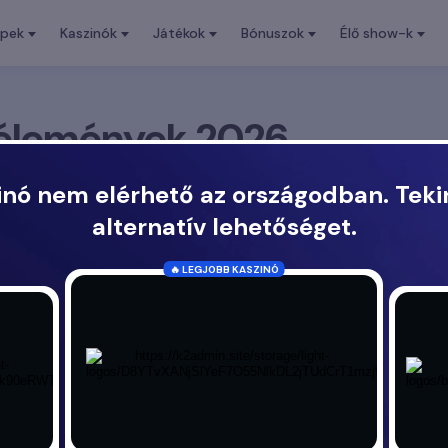
épek
Kaszinók
Játékok
Bónuszok
Élő show-k
Vélemények 2026
zinó nem elérhető az országodban. Teki
alternatív lehetőséget.
Értékelés
4.9
rating
tő
🔥 LEGJOBB KASZINÓ
4.9
5.0
Játékok száma
5.0
Bónuszok és promóciók
4.5
Fizetési módok
5.0
Biztonság és megbízhatóság
5.0
Ügyfélszolgálat