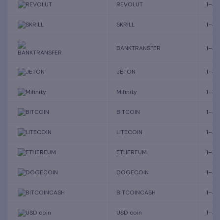
REVOLUT
1–3 
SKRILL
1–3 
BANKTRANSFER
1–3 
JETON
1–3 
Mifinity
1–3 
BITCOIN
1–3 
LITECOIN
1–3 
ETHEREUM
1–3 
DOGECOIN
1–3 
BITCOINCASH
1–3 
USD coin
1–3 