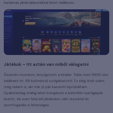
hatalmas játékválasztékkal lehet találkozni.
Játékok – Itt aztán van miből válogatni
Őszintén mondom, lenyűgözött a kínálat. Több mint 9900 slot
található itt, 88 különböző szolgáltatótól. Ez elég őrült szám,
még nekem is, aki már jó pár kaszinót kipróbáltam.
Gyakorlatilag órákig lehet böngészni a különféle nyerőgépek
között, de ezen felül élő játékokon való részvétel és
sportfogadás is lehetséges.