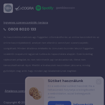
Ingyenes szerencsejáték-terápia
0808 8020 133
Az kaszinóútmutató.com egy független információforrás az online kaszinókról és az
online kaszinójátékokról, amelyet nem ellenőriz semmilyen szerencsejáték-
szolgáltató. Minden általános értékelés és útmutató őszintén készül független
szakértői csapatunk tagjainak tudása és tapasztalata alapján. Ezek kizárólag
tájékoztató jellegűek, és nem tekinthetők jogi tanácsadásnak, illetve nem
támaszkodhatnak rájuk. Mielőtt a kiválasztott kaszinóban játszana, mindig
győződjön meg arról, hogy minden jogi követelménynek megfelel.
Sütiket használunk
Clos
Ez a weboldal sütiket használ. Ha a
moda
felhasználó folytatja a böngészést
Általános szerződési feltételek
|
Adatvédelmi irányelvek
a weboldalon, azzal beleegyezik
ebbe.
Copyright © 2026 kaszinóútmutató.com | Minden jog fenntartva!
Információk
ÉRTEM