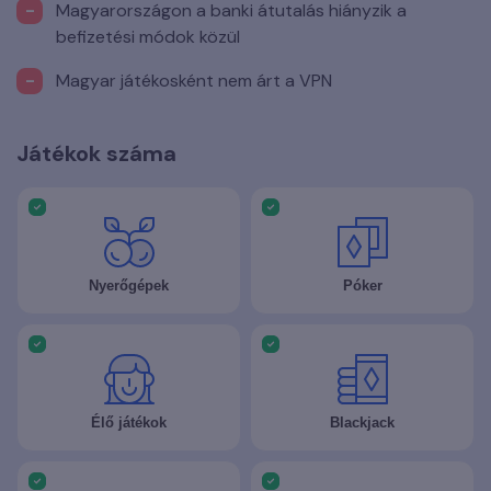
Magyarországon a banki átutalás hiányzik a
befizetési módok közül
Magyar játékosként nem árt a VPN
Játékok száma
Nyerőgépek
Póker
Élő játékok
Blackjack