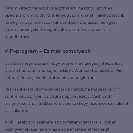
Három kategória közül választhatunk: Kaszinó, Sport és
Speciális promóciók. Itt is lenyűgöző a kínálat. Találkozhatunk
hétvégi reload bónuszokkal, cashback bónusszal és egyes
sporteseményeknél megnövelt nyereményszorzókra is
fogadhatunk.
VIP-program – Ez már komolyabb
Itt aztán megmutatják, hogy értékelik a hűséges játékosokat.
Dedikált account manager, exkluzív Wonaco bónuszkód. Minél
többet játszol, annál feljebb jutsz a ranglétrán.
Ráadásul extra promóciókat is kaphatsz, ha magasabb VIP-
szintre kerülsz. Ilyen például az úgynevezett „Cashback”,
melynek során a játékba került pénzed egy bizonyos százalékát
visszakapod.
A VIP-játékosok számára az ügyféltámogatásra is jobban
odafigyelnek. Bár nekem az első befizetésnél felmerült