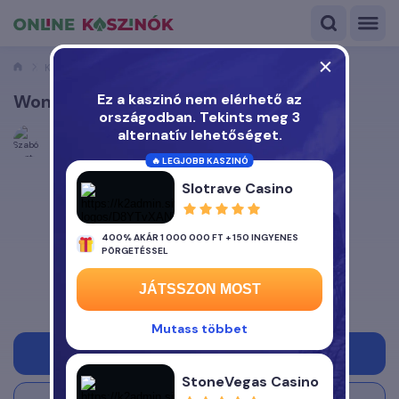
Kaszino Velemenyek
Wonaco Casino
Wonaco Kaszinó Vélemények 2026
Ez a kaszinó nem elérhető az
országodban. Tekints meg 3
alternatív lehetőséget.
Szerző
Szabó Eszter
, online kaszinó szakértő
Legutóbbi frissítés:
Apr 07, 2026, 11:37AM
🔥 LEGJOBB KASZINÓ
Slotrave Casino
Nem elérhető
rating
5.0
400% AKÁR 1 000 000 FT + 150 INGYENES
PÖRGETÉSSEL
JÁTSSZON MOST
Mutass többet
A HOZZÁFÉRÉS KORLÁTOZOTT
StoneVegas Casino