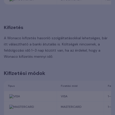
Kifizetés
A Wonaco kifizetés hasonló szolgáltatásokkal lehetséges, bár
itt választható a banki átutalás is. Költségek nincsenek, a
feldolgozási idő 1–3 nap között van, ha az érdekel, hogy a
Wonaco kifizetés mennyi idő.
Kifizetési módok
Típus
Fizetési mód
Feldo
VISA
1–3 
MASTERCARD
1–3 