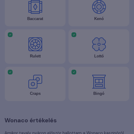
Baccarat
Kenó
Rulett
Lottó
Craps
Bingó
Wonaco értékelés
Amikor tavaly nyáron először hallottam a Wonaco kaszinóról,