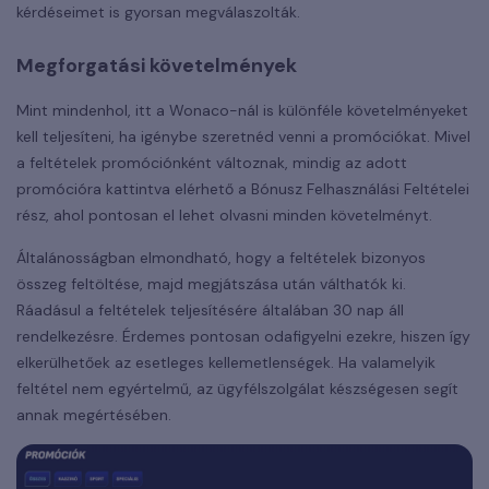
kérdéseimet is gyorsan megválaszolták.
Megforgatási követelmények
Mint mindenhol, itt a Wonaco-nál is különféle követelményeket
kell teljesíteni, ha igénybe szeretnéd venni a promóciókat. Mivel
a feltételek promóciónként változnak, mindig az adott
promócióra kattintva elérhető a Bónusz Felhasználási Feltételei
rész, ahol pontosan el lehet olvasni minden követelményt.
Általánosságban elmondható, hogy a feltételek bizonyos
összeg feltöltése, majd megjátszása után válthatók ki.
Ráadásul a feltételek teljesítésére általában 30 nap áll
rendelkezésre. Érdemes pontosan odafigyelni ezekre, hiszen így
elkerülhetőek az esetleges kellemetlenségek. Ha valamelyik
feltétel nem egyértelmű, az ügyfélszolgálat készségesen segít
annak megértésében.