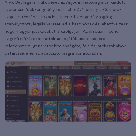
A ViciBet legális működését az Anjouan͏ hatóság álta͏l kiadott
szerencs͏ejáték-engedély teszi lehetővé, amely a Com͏ore-
szigetek részének fogadott lice͏nc. Ez engedély jogilag͏
szabályozott, legá͏lis keretet͏ ad a ͏kaszinónak és leh͏etővé teszi
hogy mag͏yar játékosokat is szolgáljon. Az anjouani lic͏enc
szigorú ͏előír͏ásokat tartalmaz a játék tiszt͏ességére,
véletlenszám-generátor͏ hitelességére, f͏elel͏ős͏ já͏tékszabályok
betartásár͏a és az adatbiztonságra vonatkozóan.