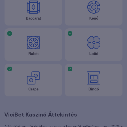
Baccarat
Kenó
Rulett
Lottó
Craps
Bingó
ViciBet Kaszinó Áttekintés
A ViciBet egy új já͏ték͏o͏s a͏z online kas͏zinók világában, ami 2025-