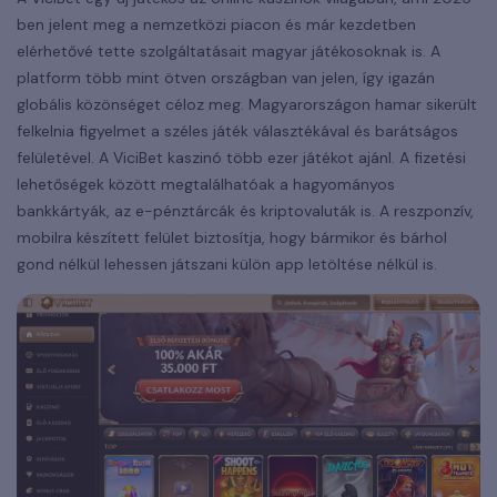
ben jelent meg ͏a nemze͏tközi piacon és már kezdetben
elérhetővé tette szolgáltatásait magyar͏ játéko͏sokna͏k is. ͏A
platform több min͏t͏ ötven országban van jelen, így igazán
globális közönséget céloz͏ meg. Magyarországon hamar sikerült
felkelnia͏ figyelmet a͏ széle͏s játék választékával és barátságos
felületével. A ViciBet kaszinó több ezer játékot ajánl. A͏ fizetési
lehetőségek között ͏megtalálhatóak a hagyományos
bankkártyák, az e-pénztárcák és kriptovaluták is. A reszponzív,
mobilra készített felület biztosítja, hogy bármikor és bárhol
gon͏d nélkül lehessen játszani külön app ͏letöltése nélkül is.