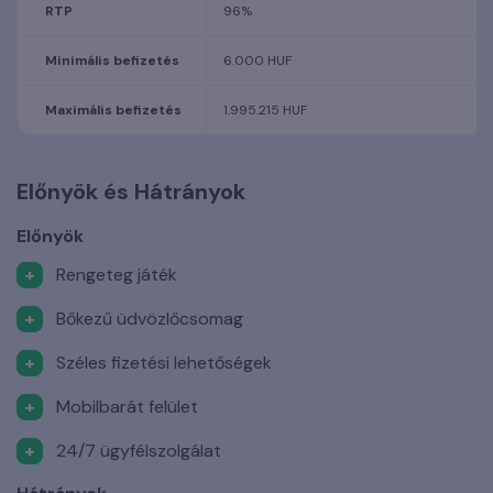
RTP
96%
Minimális befizetés
6.000 HUF
Maximális befizetés
1.995.215 HUF
Előnyök és Hátrányok
Előnyök
Rengeteg játék
Bőkezű üdvözlőcsomag
Széles fizetési lehetőségek
Mobilbarát felület
24/7 ügyfélszolgálat