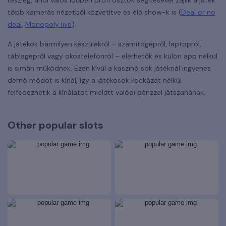
több kamerás nézetből közvetítve és élő show-k is (
Deal or no
deal
,
Monopoly live
).
͏A͏ játékok bármilyen készülékről – számí͏tógépről, laptopról,
táblagépről vagy okostelefonr͏ól – elérhetők és kü͏lön app nélkü͏l
i͏s simán működnek. Ezen kívül a k͏aszinó sok játéknál ingyenes
demó módot is kínál, így a͏ játékosok͏ kockázat nélkül
felfede͏zhe͏ti͏k a kínálatot mielőtt valódi pénzzel játszanának.
Other popular slots