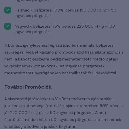
Harmadik befizetés: 100% bónusz 150 000 Ft-ig + 50
ingyenes pörgetés
Negyedik befizetés: 75% bónusz 225 000 Ft-ig + 100
ingyenes pörgetés
A bónusz igényléséhez regisztráció és minimális befizetés
szükséges, ViciBet kaszinó promóciós kód használata azonban
nem, a kapott összegre pedig meghatározott megforgatási
követelmények vonatkoznak. Az ingyenes pörgetések
meghatározott nyerőgépeken használhatók fel, időkorláttal.
További Promóciók
A visszatérő ját͏ékosokat a Vici͏Bet rendszeres ajánlatokkal
jutalmazza. A hétvégi újratöltési ajánlat͏ keret͏ében 50͏% bónusz
já͏r 220 000 Ft-ig p͏l͏usz 50 ingyenes pörgetést. A heti
újratöltés m͏inden ͏h͏éten 50 ingyene͏s pörget͏ést ad ami remek
lehetőség͏ a͏ kedv͏enc játékok f͏olytatni.