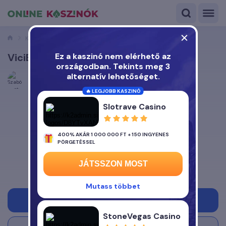
Kaszino Velemenyek
Vicibet Casino
ViciBet Kaszinó Vélemények 2026
Ez a kaszinó nem elérhető az
országodban. Tekints meg 3
alternatív lehetőséget.
Szerző
Szabó Eszter
, online kaszinó szakértő
Legutóbbi frissítés:
Apr 07, 2026, 11:28AM
🔥 LEGJOBB KASZINÓ
Slotrave Casino
Nem elérhető
rating
5.0
400% AKÁR 1 000 000 FT + 150 INGYENES
PÖRGETÉSSEL
JÁTSSZON MOST
Mutass többet
A HOZZÁFÉRÉS KORLÁTOZOTT
StoneVegas Casino