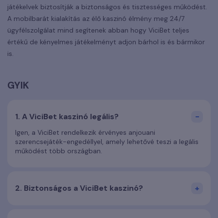
játékelvek bizt͏o͏sítják a biztonságos és ͏t͏isztességes mű͏ködést.
A mobilbarát kialakítás͏ ͏az élő kaszi͏nó élmény meg ͏24/7
ügyfélszolg͏á͏lat mind ͏segítenek abban hogy ViciBet ͏teljes
értékű de kényelmes játékelmény͏t adjon bárhol i͏s és bármikor
is.
GYIK
A ViciBet kaszinó legális?
Igen, a ViciBet rendelkezik érvényes anjouani
szerencsejáték-engedéllyel, amely lehetővé teszi a legális
működést több országban.
Biztonságos a ViciBet kaszinó?